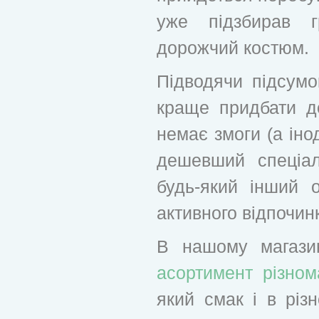
уже підзбирав 
дорожчий костюм.
Підводячи підсумо
краще придбати д
немає змоги (а інод
дешевший спеціа
будь-який інший 
активного відпочинк
В нашому магази
асортимент різном
який смак і в різ