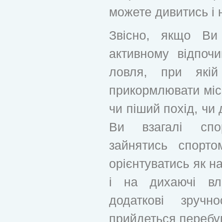
можете дивитись і
Звісно, якщо Ви
активному відпочи
ловля, при якій
прикормлювати міс
чи піший похід, чи
Ви взагалі спо
зайнятись спорто
орієнтуватись як на
і на дихаючі вл
додаткові зручн
прийдеться перебув