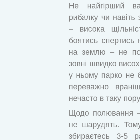
Не найгірший ва
рибалку чи навіть з
– висока щільні
боятись спертись н
на землю – не по
зовні швидко висох
у ньому парко не 
переважно врані
нечасто в таку пор
Щодо полювання –
не шарудять. Том
збираєтесь 3-5 р