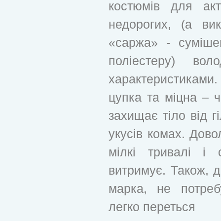
костюмів для акт
недорогих, (а ви
«саржа» - суміше
поліестеру) вол
характеристикам
цупка та міцна – ч
захищає тіло від г
укусів комах. Довол
мілкі тривалі і 
витримує. Також, д
марка, не потреб
легко переться