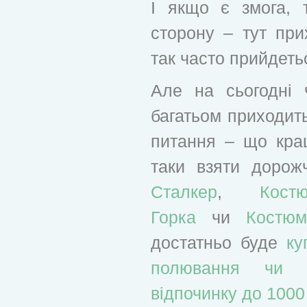
І якщо є змога,
сторону – тут при
так часто прийдеть
Але на сьогодні 
багатьом приходить
питання – що кра
таки взяти дорож
Сталкер
,
Кост
Горка
чи
Костюм
достатньо буде
ку
полювання чи і
відпочинку до 1000