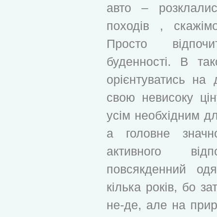
авто – розклалис
походів , скажім
Просто відпоч
буденності. В та
орієнтуватись на
свою невисоку цін
усім необхідним д
а головне значн
активного від
повсякденний од
кілька років, бо за
не-де, але на прир