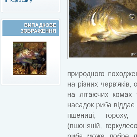
Карта сайту
ВИПАДКОВЕ
ЗОБРАЖЕННЯ
природного походжен
на різних черв'яків,
на літаючих комах 
насадок риба віддає
пшениці, гороху,
(пшоняній, геркулесо
риба може добре л