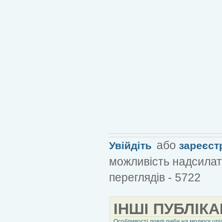
або
Увійдіть
зареєст
можливість надсилат
переглядів - 5722
ІНШІ ПУБЛІКА
Особливості ловлі риби на молюск uni