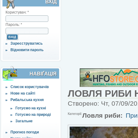
ВХІД
Користувач:
*
Пароль:
*
Зареєструватись
Відновити пароль
НАВІҐАЦІЯ
Список користувачів
ЛОВЛЯ РИБИ 
Нове на сайті
Рибальська кухня
Створено: Чт, 07/09/20
Готуємо на кухні
Категорії:
Ловля риби:
При
Готуємо на природі
Загальне
Прогноз погоди