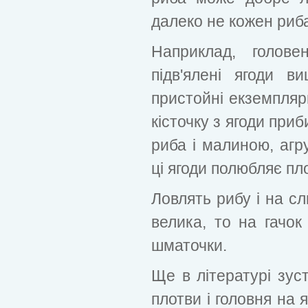
далеко не кожен ри
Наприклад, голов
підв'ялені ягоди 
пристойні екземпляри
кісточку з ягоди при
риба і малиною, аг
ці ягоди полюбляє пло
Ловлять рибу і на сл
велика, то на гачок
шматочки.
Ще в літературі зуст
плотви і головня на 