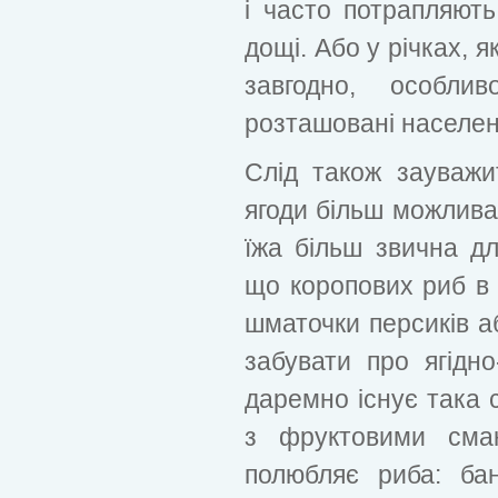
і часто потрапляють
дощі. Або у річках, 
завгодно, особл
розташовані населені
Слід також зауваж
ягоди більш можлива
їжа більш звична для
що коропових риб в 
шматочки персиків аб
забувати про ягідн
даремно існує така 
з фруктовими сма
полюбляє риба: бан