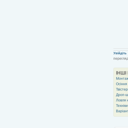
Увійдіть
перегляд
ІНШІ
Монтаж
Осіння
Твісте
Дроп-ш
Ловля 
Техніки
Варіан