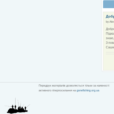
Добр
by
Ale
Добро
Підка
знаю,
З пов
Сашк
Передрук матеріалів дозволяється тільки за наявності
активного гіперпосилання на
gonefishing.org.ua