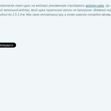
любителів ловлі щуки на воблери рекомендую спробувати
воблер rudra
. Це
ий японський воблер, який щука практично ніколи не пропускає. Відмінно л
ибині до 1.5-1.8 м. Має свою неповторну гру, а отже навичок потрібно мініму