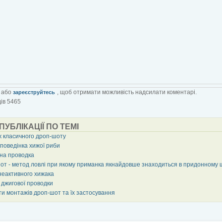
або
, щоб отримати можливість надсилати коментарі.
зареєструйтесь
ів 5465
 ПУБЛІКАЦІЇ ПО ТЕМІ
 класичного дроп-шоту
 поведінка хижої риби
рна проводка
от - метод ловлі при якому приманка якнайдовше знаходиться в придонному 
неактивного хижака
 джигової проводки
ти монтажів дроп-шот та їх застосування