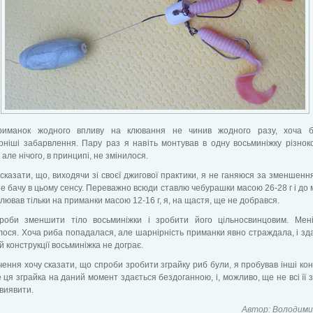
риманок жодного впливу на клювання не чинив жодного разу, хоча б
ніші забарвлення. Пару раз я навіть монтував в одну восьминіжку різнок
 але нічого, в принципі, не змінилося.
сказати, що, виходячи зі своєї джигової практики, я не ганяюся за зменшенн
не бачу в цьому сенсу. Переважно всюди ставлю чебурашки масою 26-28 г і до м
клював тільки на приманки масою 12-16 г, я, на щастя, ще не добрався.
роби зменшити тіло восьминіжки і зробити його цільносвинцовим. Мен
ося. Хоча риба попадалася, але шарнірність приманки явно страждала, і зд
ій конструкції восьминіжка не дограє.
чення хочу сказати, що спроби зробити зграйку риб були, я пробував інші конс
 ця зграйка на даний момент здається бездоганною, і, можливо, ще не всі її з
виявити.
Автор: Володими