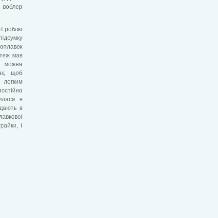
и воблер
 Я роблю
підсумку
поплавок
 теж мав
 можна
ак, щоб
 легким
стійно
илася в
дають в
лавкової
райки, і