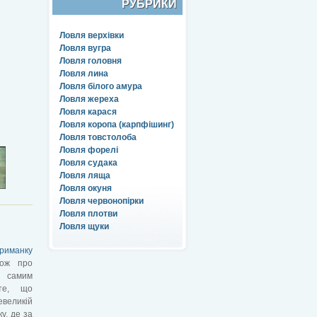
РУБРИКИ
Ловля верхівки
Ловля вугра
Ловля головня
Ловля лина
Ловля білого амура
Ловля жереха
Ловля карася
Ловля коропа (карпфішинг)
Ловля товстолоба
Ловля форелі
Ловля судака
Ловля ляща
Ловля окуня
Ловля червонопірки
Ловля плотви
Ловля щуки
приманку
кож про
е самим
те, що
великій
у, де за