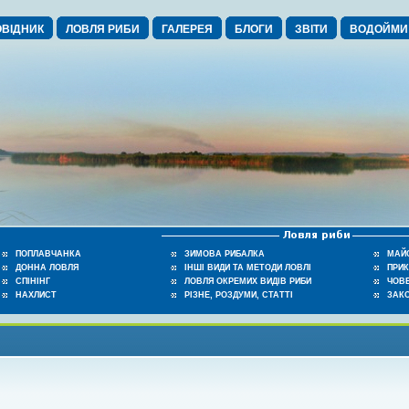
ВІДНИК
ЛОВЛЯ РИБИ
ГАЛЕРЕЯ
БЛОГИ
ЗВІТИ
ВОДОЙМИ
ПОПЛАВЧАНКА
ЗИМОВА РИБАЛКА
МАЙ
ДОННА ЛОВЛЯ
ІНШІ ВИДИ ТА МЕТОДИ ЛОВЛІ
ПРИ
СПІНІНГ
ЛОВЛЯ ОКРЕМИХ ВИДІВ РИБИ
ЧОВЕ
НАХЛИСТ
РІЗНЕ, РОЗДУМИ, СТАТТІ
ЗАК