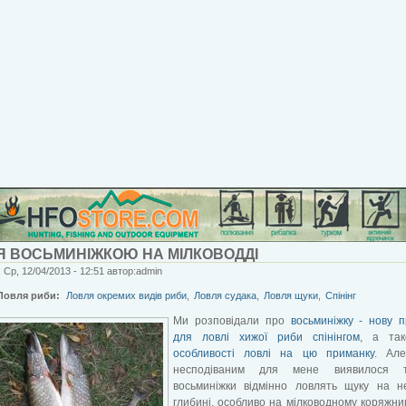
Я ВОСЬМИНІЖКОЮ НА МІЛКОВОДДІ
 Ср, 12/04/2013 - 12:51 автор:admin
Ловля риби:
Ловля окремих видів риби
,
Ловля судака
,
Ловля щуки
,
Спінінг
Ми розповідали про
восьминіжку - нову 
для ловлі хижої риби спінінгом
, а та
особливості ловлі на цю приманку
. Ал
несподіваним для мене виявилося 
восьминіжки відмінно ловлять щуку на не
глибині, особливо на мілководному коряжник