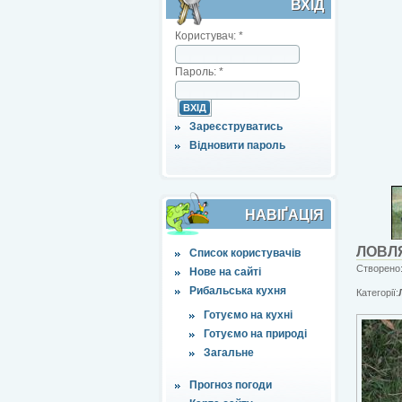
ВХІД
Користувач:
*
Пароль:
*
Зареєструватись
Відновити пароль
НАВІҐАЦІЯ
ЛОВЛ
Список користувачів
Створено:
Нове на сайті
Рибальська кухня
Категорії:
Готуємо на кухні
Готуємо на природі
Загальне
Прогноз погоди