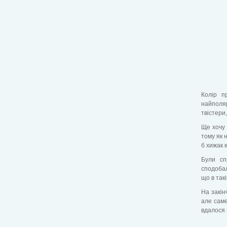
Колір п
найполяр
твістери,
Ще хочу 
тому як 
б хижак 
Були сп
сподобал
що в так
На закін
але саме
вдалося 