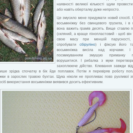
наявності великої кількості щуки провест
або навіть оберталку дуже непросто.
Це змусило мене придумати новий спосіб.
восьминіжку без свинцевого грузила, і в 
вона важить грамів десять. Вище ставлю 
(скляний, а краще пінопластовий - щоб він
свою масу при меншій парусності,
спробувати
сбіруліно
) і фіксую його т
восьминіжка висіла над корчами. І
посмикуванням змушую приманку по
ворушитися. І рибалка з муки перетвор
захоплююче дійство. Клювання завжди від
 лише зрідка спочатку в бік йде поплавок. Потім я перевіряв роботу поп
жки в зарослих травою бухтах. Щука ніколи не пропливає повз рухливої зг
осіб використання восьминіжки виявився досить ефективним.