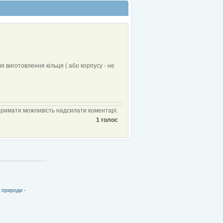
 виготовлення кільця ( або корпусу - не
тримати можливість надсилати коментарі.
1 голос