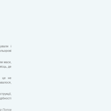
ували і
ольорові
ям маси,
ісць, де
і це не
авалося,
трукції,
дібності
р Попов