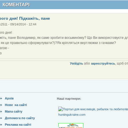
КОМЕНТАРІ
ого дня! Підкажіть, пане
x2511
-
09/14/2014 - 12:44
го дня!
жіть, пане Володимир, як саме зробити восьминіжку? Що Ви використовуєте для
 як це правильно сформулувати?)?Як кріпляться вертлюжки з гачками?
агою -
о
або
, щоб о
Увійдіть
зареєструйтесь
Архів
Наші партнери:
Нове на сайті
Мапа сайту
Допомога по сайту
Реклама на сайті