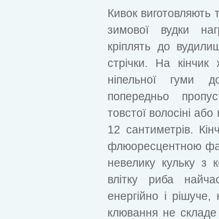
Кивок виготовляють т
зимової вудки наг
кріплять до вудили
стрічки. На кінчик 
ніпельної гуми д
попередньо пропус
товстої волосіні або
12 сантиметрів. Кін
флюоресцентною фа
невелику кульку з к
влітку риба найча
енергійно і рішуче,
клювання не складе 