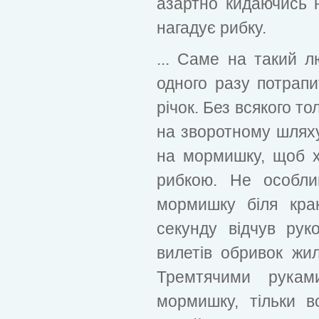
азартно кидаючись 
нагадує рибку.
... Саме на такий 
одного разу потрапи
річок. Без всякого то
на зворотному шляху
на мормишку, щоб 
рибкою. Не особли
мормишку біля кра
секунду відчув ру
вилетів обривок жил
Тремтячими рукам
мормишку, тільки вс