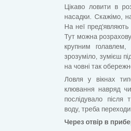
Цікаво ловити в ро
насадки. Скажімо, н
На неї пред'являють 
Тут можна розраховув
крупним голавлем,
зрозуміло, зумієш пі
на човні так обережн
Ловля у вікнах ти
клювання навряд ч
послідувало після 
воду, треба переходи
Через отвір в приб