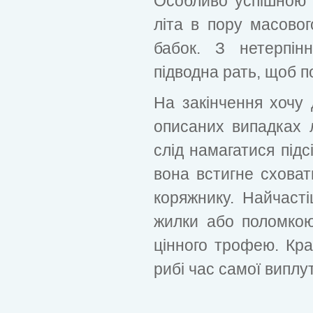
Особливо успішною 
літа в пору масовог
бабок. З нетерпін
підводна рать, щоб 
На закінчення хочу 
описаних випадках 
слід намагатися підс
вона встигне сховат
коряжнику. Найчаст
жилки або поломкою 
цінного трофею. Кра
рибі час самої виплу