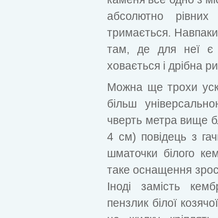
абсолютно рівних 
тримається. Навпаки
там, де для неї є
ховається і дрібна ри
Можна ще трохи уск
більш універсально
чверть метра вище бл
4 см) повідець з гач
шматочки білого кем
таке оснащення зрост
Іноді замість кем
пензлик білої козячо