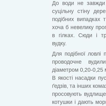
До води не завжди 
суцільну стіну дере
подібних випадках 
хоча б невелику про
в гілках. Сюди і т
вудку.
Для подібної ловлі п
проводочне вуди
діаметром 0,20-0,25 
В якості насадки пус
ґедзів, та інших ком
просовують вудлище
котушки і дають мор