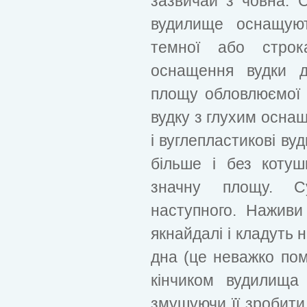
зазвичай з човна. С
вудилище оснащую
темної або строк
оснащення вудки д
площу обловлюємої 
вудку з глухим оснащ
і вуглепластикові ву
більше і без коту
значну площу. С
наступного. Наживи
якнайдалі і кладуть 
дна (це неважко пом
кінчиком вудилища 
змушуючи її зробити