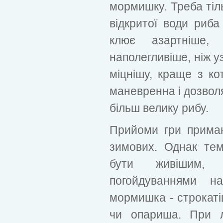
мормишку. Треба тіль
відкритої води риба
клює азартніше,
наполегливіше, ніж у
міцнішу, краще з к
маневренна і дозвол
більш велику рибу.
Прийоми гри приман
зимових. Однак те
бути живішим, 
погойдуваннями н
мормишка - строкат
чи опариша. При л