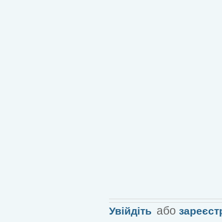
або
Увійдіть
зареєст