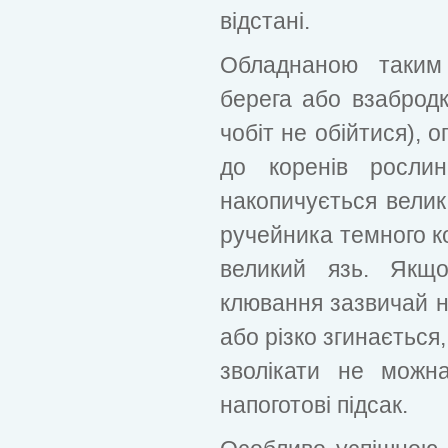
відстані.
Обладнаною таким
берега або взабродк
чобіт не обійтися),
до коренів рослин
накопичується велик
ручейника темного ко
великий язь. Якщо
клювання зазвичай н
або різко згинається,
зволікати не можн
напоготові підсак.