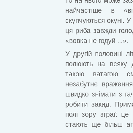
то на нього може заз
найчастіше в «в
скупчуються окуні. 
ця риба завжди голод
«вовка не годуй ...».
У другій половині лі
полюють на всяку д
такою ватагою см
незабутнє враження
швидко знімати з гач
робити закид. Прим
полі зору зграї: це 
стають ще більш аг