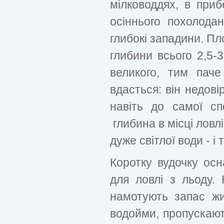
мілководдях, в приб
осіннього похолода
глибокі западини. Пл
глибини всього 2,5-
великого, тим пач
вдасться: він недові
навіть до самої сп
глибина в місці ловлі
дуже світлої води - і 
Коротку вудочку осн
для ловлі з льоду.
намотують запас ж
водойми, пропускають