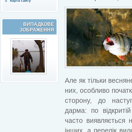
Карта сайту
ВИПАДКОВЕ
ЗОБРАЖЕННЯ
Але як тільки веснян
них, особливо початк
сторону, до насту
дарма: по відкриті
часто виявляється 
інших, а перелік ви