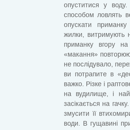
опуститися у воду.
способом ловлять в
опускати приманку
жилки, витримують н
приманку вгору на
«макання» повторюють
не послідувало, пере
ви потрапите в «де
важко. Різке і рапто
на вудилище, і на
засікається на гачку
змусити її втихомир
води. В гущавині п