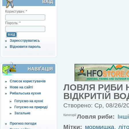
ВХІД
Користувач:
*
Пароль:
*
Зареєструватись
Відновити пароль
НАВІҐАЦІЯ
Список користувачів
ЛОВЛЯ РИБИ 
Нове на сайті
ВІДКРИТІЙ ВО
Рибальська кухня
Готуємо на кухні
Створено: Ср, 08/26/20
Готуємо на природі
Загальне
Категорії:
Ловля риби:
Інш
Прогноз погоди
Мітки:
мормишка
,
літ