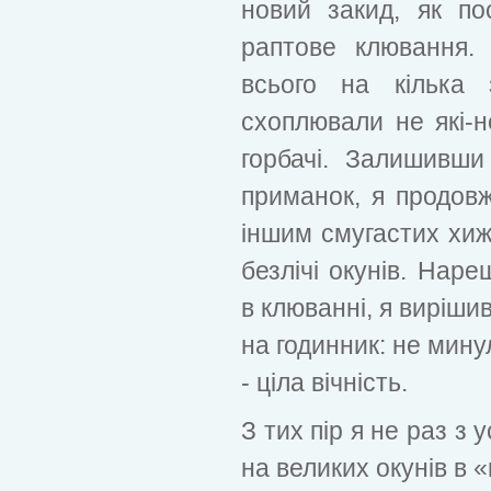
новий закид, як по
раптове клювання.
всього на кілька 
схоплювали не які-н
горбачі. Залишивши
приманок, я продов
іншим смугастих хижа
безлічі окунів. Нар
в клюванні, я виріши
на годинник: не мину
- ціла вічність.
З тих пір я не раз з
на великих окунів в 