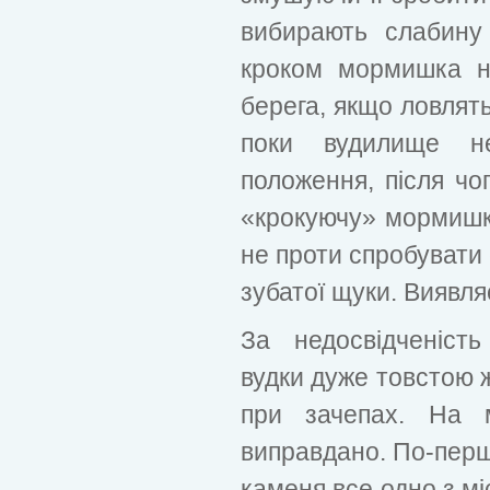
вибирають слабину
кроком мормишка н
берега, якщо ловлять
поки вудилище н
положення, після чо
«крокуючу» мормишк
не проти спробувати с
зубатої щуки. Виявляє
За недосвідченіст
вудки дуже товстою 
при зачепах. На 
виправдано. По-перше,
каменя все одно з мі