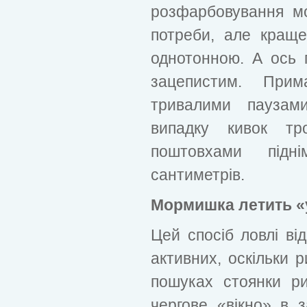
розфарбовування м
потреби, але кращ
однотонною. А ось 
зацепистим. Прим
тривалими паузам
випадку кивок тр
поштовхами підн
сантиметрів.
Мормишка летить «
Цей спосіб ловлі ві
активних, оскільки 
пошуках стоянки р
чергове «вікно» в 