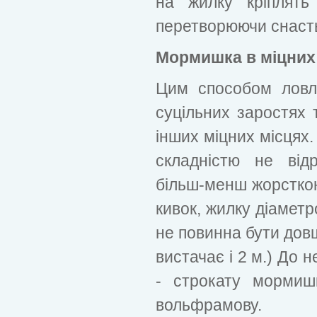
на жилку кріплять 
перетворюючи снасть
Мормишка в міцних
Цим способом ловл
суцільних заростях т
інших міцних місцях
складністю не від
більш-менш жорстко
кивок, жилку діаметр
не повинна бути дов
вистачає і 2 м.) До 
- строкату мормиш
вольфрамову.