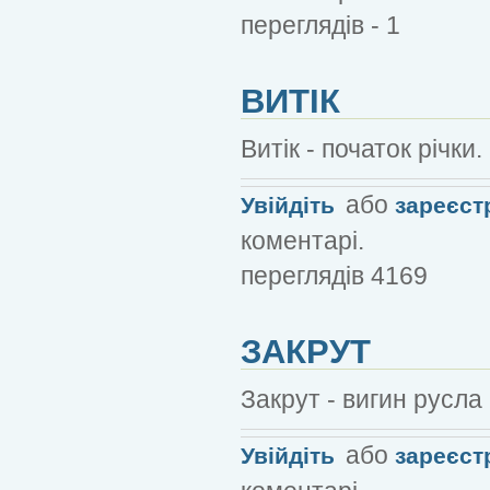
переглядів - 1
ВИТІК
Витік - початок річки.
або
Увійдіть
зареєст
коментарі.
переглядів 4169
ЗАКРУТ
Закрут - вигин русла 
або
Увійдіть
зареєст