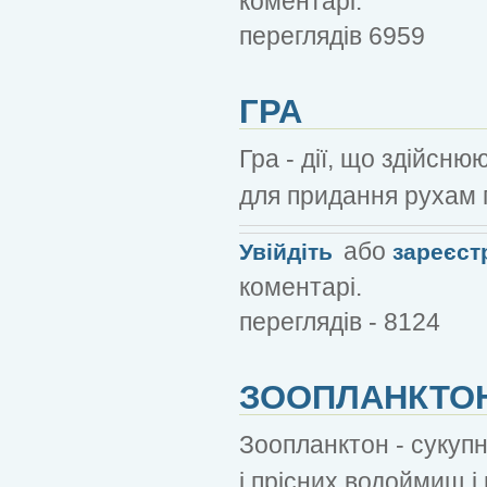
коментарі.
переглядів 6959
ГРА
Гра - дії, що здійсн
для придання рухам 
або
Увійдіть
зареєст
коментарі.
переглядів - 8124
ЗООПЛАНКТО
Зоопланктон - сукуп
і прісних водоймищ і