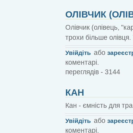
ОЛІВЧИК (ОЛІ
Олівчик (олівець, "к
трохи більше олівця.
або
Увійдіть
зареєст
коментарі.
переглядів - 3144
КАН
Кан - ємність для тр
або
Увійдіть
зареєст
коментарі.