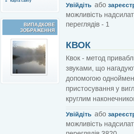
Карта сайту
або
Увійдіть
зареєст
можливість надсилат
переглядів - 1
ВИПАДКОВЕ
ЗОБРАЖЕННЯ
КВОК
Квок - метод приваб
звуками, що нагадую
допомогою однойменн
пристосування у вигл
круглим наконечнико
або
Увійдіть
зареєст
можливість надсилат
переглядів 3820