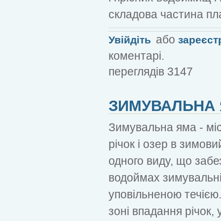
складова частина пл
або
Увійдіть
зареєст
коментарі.
переглядів 3147
ЗИМУВАЛЬНА
Зимувальна яма - мі
річок і озер в зимов
одного виду, що забе
водоймах зимувальні
уповільненою течією
зоні впадання річок,