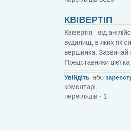
КВІВЕРТІП
Квівертіп - від англі
вудилищ, в яких як с
вершинка. Зазвичай в
Представники цієї кате
або
Увійдіть
зареєст
коментарі.
переглядів - 1