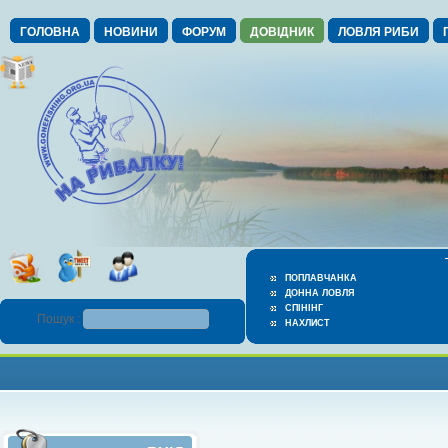
ГОЛОВНА
НОВИНИ
ФОРУМ
ДОВІДНИК
ЛОВЛЯ РИБИ
ПОПЛАВЧАНКА
ДОННА ЛОВЛЯ
СПІНІНГ
Пошук :
НАХЛИСТ