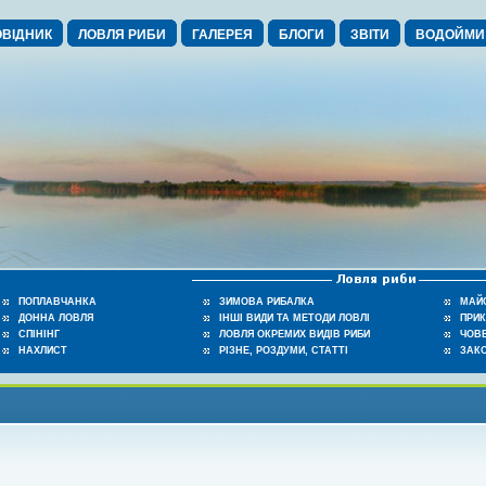
ВІДНИК
ЛОВЛЯ РИБИ
ГАЛЕРЕЯ
БЛОГИ
ЗВІТИ
ВОДОЙМИ
ПОПЛАВЧАНКА
ЗИМОВА РИБАЛКА
МАЙ
ДОННА ЛОВЛЯ
ІНШІ ВИДИ ТА МЕТОДИ ЛОВЛІ
ПРИ
СПІНІНГ
ЛОВЛЯ ОКРЕМИХ ВИДІВ РИБИ
ЧОВЕ
НАХЛИСТ
РІЗНЕ, РОЗДУМИ, СТАТТІ
ЗАК