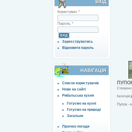
ВХІД
Користувач:
*
Пароль:
*
Зареєструватись
Відновити пароль
НАВІҐАЦІЯ
ПУПО
Список користувачів
Створено:
Нове на сайті
Рибальська кухня
Категорії:
Готуємо на кухні
Пупок - 
Готуємо на природі
Загальне
Прогноз погоди