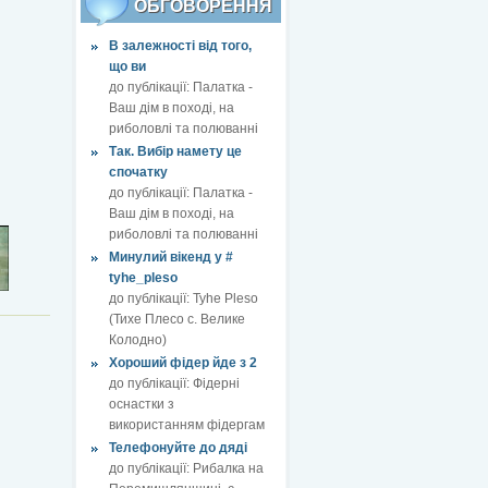
ОБГОВОРЕННЯ
В залежності від того,
що ви
до публікації:
Палатка -
Ваш дім в поході, на
риболовлі та полюванні
Так. Вибір намету це
спочатку
до публікації:
Палатка -
Ваш дім в поході, на
риболовлі та полюванні
Минулий вікенд у #
tyhe_pleso
до публікації:
Tyhe Pleso
(Тихе Плесо с. Велике
Колодно)
Хороший фідер йде з 2
до публікації:
Фідерні
оснастки з
використанням фідергам
Телефонуйте до дяді
до публікації:
Рибалка на