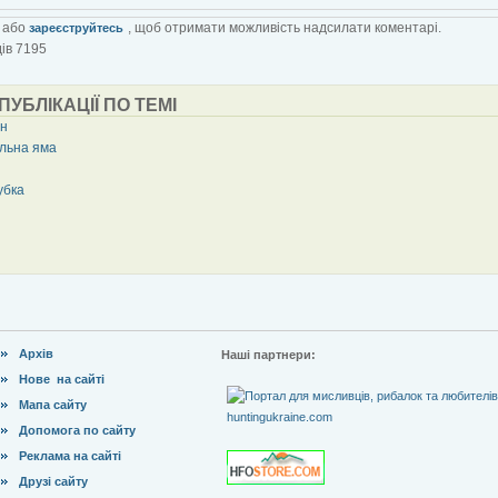
або
, щоб отримати можливість надсилати коментарі.
зареєструйтесь
ів 7195
 ПУБЛІКАЦІЇ ПО ТЕМІ
н
льна яма
убка
Архів
Наші партнери:
Нове на сайті
Мапа сайту
Допомога по сайту
Реклама на сайті
Друзі сайту