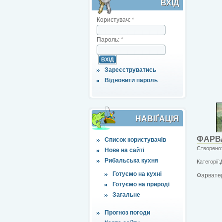
ВХІД
Користувач:
*
Пароль:
*
Зареєструватись
Відновити пароль
НАВІҐАЦІЯ
ФАРВ
Список користувачів
Створено:
Нове на сайті
Рибальська кухня
Категорії:
Готуємо на кухні
Фарватер
Готуємо на природі
Загальне
Прогноз погоди