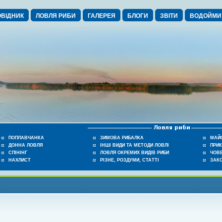
ВІДНИК
ЛОВЛЯ РИБИ
ГАЛЕРЕЯ
БЛОГИ
ЗВІТИ
ВОДОЙМИ
ПОПЛАВЧАНКА
ЗИМОВА РИБАЛКА
МАЙ
ДОННА ЛОВЛЯ
ІНШІ ВИДИ ТА МЕТОДИ ЛОВЛІ
ПРИ
СПІНІНГ
ЛОВЛЯ ОКРЕМИХ ВИДІВ РИБИ
ЧОВЕ
НАХЛИСТ
РІЗНЕ, РОЗДУМИ, СТАТТІ
ЗАК