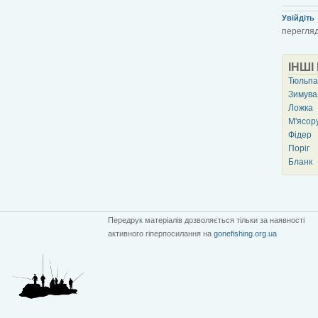
Увійдіть
перегляд
ІНШІ
Тюльпа
Зимува
Ложка
М'ясор
Фідер
Поріг
Бланк
Передрук матеріалів дозволяється тільки за наявності
активного гіперпосилання на
gonefishing.org.ua