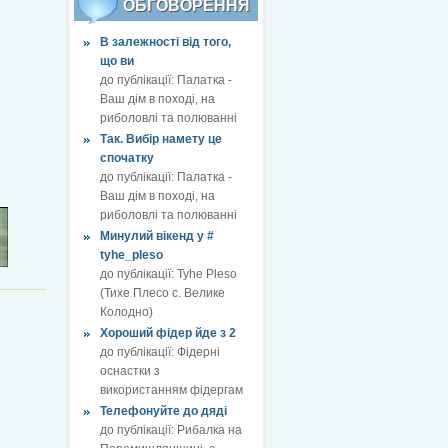
ОБГОВОРЕННЯ
В залежності від того,
що ви
до публікації:
Палатка -
Ваш дім в поході, на
риболовлі та полюванні
Так. Вибір намету це
спочатку
до публікації:
Палатка -
Ваш дім в поході, на
риболовлі та полюванні
Минулий вікенд у #
tyhe_pleso
до публікації:
Tyhe Pleso
(Тихе Плесо с. Велике
Колодно)
Хороший фідер йде з 2
до публікації:
Фідерні
оснастки з
використанням фідергам
Телефонуйте до дяді
до публікації:
Рибалка на