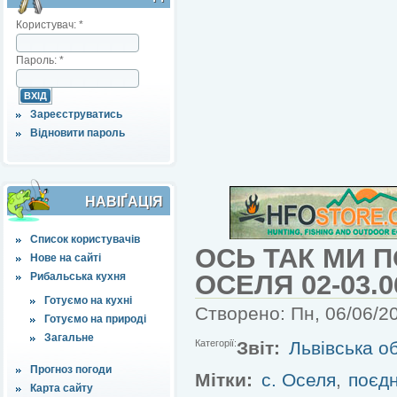
Користувач:
*
Пароль:
*
Зареєструватись
Відновити пароль
НАВІҐАЦІЯ
Список користувачів
ОСЬ ТАК МИ П
Нове на сайті
ОСЕЛЯ 02-03.0
Рибальська кухня
Готуємо на кухні
Створено: Пн, 06/06/20
Готуємо на природі
Загальне
Категорії:
Звіт:
Львівська об
Прогноз погоди
Мітки:
с. Оселя
,
поєдн
Карта сайту