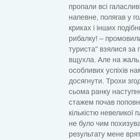
пропали всі галасливі
напевне, полягав у г
криках і інших подібн
рибалку! – промовили 
туриста" взялися за 
вщухла. Але на жаль,
особливих успіхів на
досягнути. Трохи зго
сьома ранку наступно
стажем почав поповн
кількістю невеликої 
не було чим похизув
результату мене вря