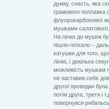
думку, снасть, яка с
грамового поплавка с
флуорокарбонової жи
мушками салатового, 
На гачки до мушок б
пішло-поїхало – даль
катушки для того, що
лінію, і декілька сек
можливість мушкам п
не заставив себе дов
другої проводки була
потім друга, третя і т
повернувся рибальськ