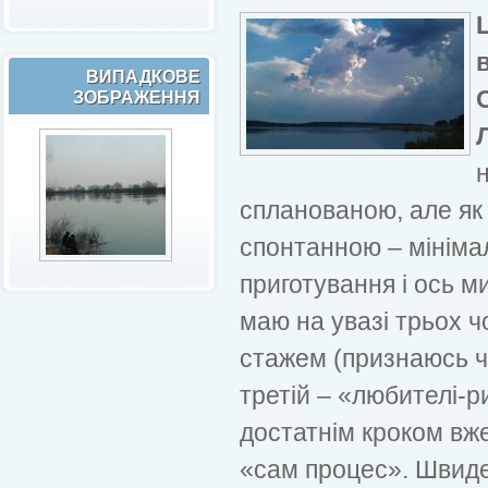
ВИПАДКОВЕ
ЗОБРАЖЕННЯ
спланованою, але як
спонтанною – мінімал
приготування і ось ми
маю на увазі трьох чо
стажем (признаюсь че
третій – «любителі-ри
достатнім кроком вже
«сам процес». Швид