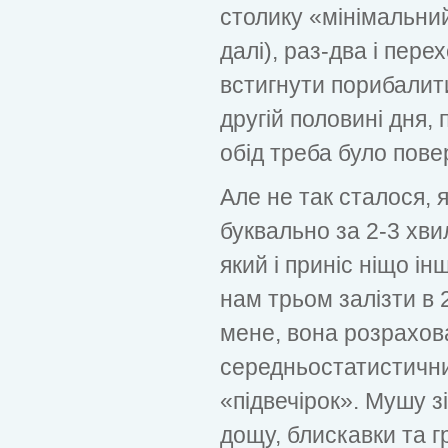
столику «мінімальни
далі), раз-два і пер
встигнути порибалити
другій половині дня, 
обід треба було пове
Але не так сталося, 
буквально за 2-3 хви
який і приніс ніщо ін
нам трьом залізти в 2
мене, вона розрахов
середньостатистичних
«підвечірок». Мушу зі
дощу, блискавки та 