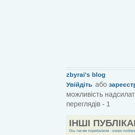
zbyrai's blog
або
Увійдіть
зареєст
можливість надсилат
переглядів - 1
ІНШІ ПУБЛІКА
Ось так ми порибалили - озеро поблиз