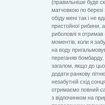
(правильніше буде ск
матчовкою по березі
обіду мені так і не 
пристойної рибини, а
риболовлі я отримав 
моментів, коли я заб
на воду пригальмову
переганяв бомбарду, 
загалом, якщо до цьо
додати ранкову літню
незабутній схід сонця
отримаємо повний са
з відпочинком на при