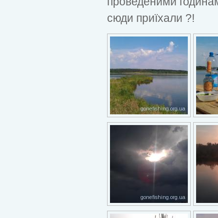
проведеними годинами
сюди приїхали ?!