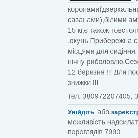
коропами(дзеркальн
сазанами),білими ам
15 кг,є також товстол
,окунь.Прибережна с
місцями для сидіння
нічну риболовлю.Сез
12 березня !!! Для п
знижки !!!
тел. 380972207405, 
або
Увійдіть
зареєст
можливість надсилат
переглядів 7990