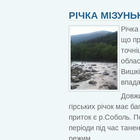
РІЧКА МІЗУНЬ
Річка
що пр
точні
облас
Вишкі
впада
Довжи
гірських річок має ба
приток є р.Соболь. П
періоди під час танен
режим.