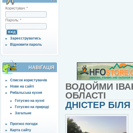
Користувач:
*
Пароль:
*
Зареєструватись
Відновити пароль
НАВІҐАЦІЯ
Список користувачів
ВОДОЙМИ ІВА
Нове на сайті
ОБЛАСТІ
Рибальська кухня
Готуємо на кухні
ДНІСТЕР БІЛЯ
Готуємо на природі
Загальне
Прогноз погоди
Карта сайту