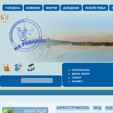
ГОЛОВНА
НОВИНИ
ФОРУМ
ДОВІДНИК
ЛОВЛЯ РИБИ
ПОПЛАВЧАНКА
ДОННА ЛОВЛЯ
СПІНІНГ
Пошук :
НАХЛИСТ
ЗАРЕЄСТРУВАТИСЬ
ВХІД
ВІД
НАВІҐАЦІЯ