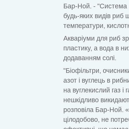
Бар-Ной. - "Система
будь-яких видів риб
температури, кислотно
Акваріуми для риб зр
пластику, а вода в н
додаванням солі.
"Біофільтри, очисник
азот і вуглець в рибн
на вуглекислий газ і г
нешкідливо викидают
розповіла Бар-Ной. 
цілодобово, не потре