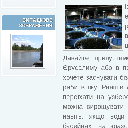
ВИПАДКОВЕ
ЗОБРАЖЕННЯ
ц
Давайте припусти
Єрусалиму або в по
хочете заснувати бі
риби в їжу. Раніше 
переїхати на узбе
можна вирощувати р
навіть, якщо води
басейнах, на зраз