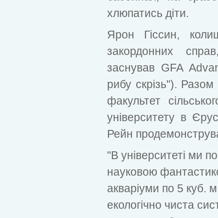
хлюпатись діти.
Ярон Гіссин, коли
закордонних справ
заснував GFA Adva
рибу скрізь"). Разом
факультет сільсько
університету в Єру
Рейн продемонструва
"В університеті ми п
науковою фантастико
акваріуми по 5 куб. м
екологічно чиста сис