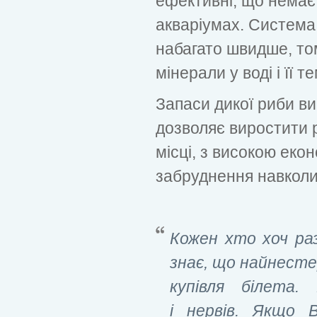
ефективні, що немає 
акваріумах. Система
набагато швидше, то
мінерали у воді і її т
Запаси дикої риби в
дозволяє виростити 
місці, з високою еко
забруднення навкол
Кожен хто хоч ра
знає, що найнесте
купівля білета
і нервів. Якщо 