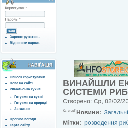
Користувач:
*
Пароль:
*
Зареєструватись
Відновити пароль
НАВІҐАЦІЯ
Список користувачів
ВИНАЙШЛИ ЕК
Нове на сайті
СИСТЕМИ РИ
Рибальська кухня
Готуємо на кухні
Створено: Ср, 02/02/20
Готуємо на природі
Загальне
Категорії:
Новини:
Загальн
Прогноз погоди
Мітки:
розведення ри
Карта сайту