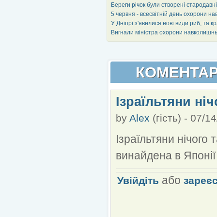
Береги річок були створені стародав
5 червня - всесвітній день охорони 
У Дніпрі з'явилися нові види риб, та к
Вигнали міністра охорони навколишн
КОМЕНТАР
Ізраїльтяни ніч
by
Alex
(гість)
-
07/14
Ізраїльтяни нічого
винайдена в Японії
або
Увійдіть
зареє