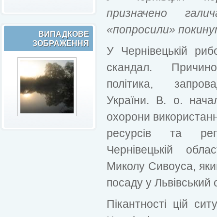
призначено гали
«попросили» покину
ВИПАДКОВЕ
ЗОБРАЖЕННЯ
У Чернівецькій риб
скандал. Причин
політика, запров
України. В. о. нача
охорони використанн
ресурсів та рег
Чернівецькій обла
Миколу Сивоуса, яки
посаду у Львівський 
Пікантності цій сит