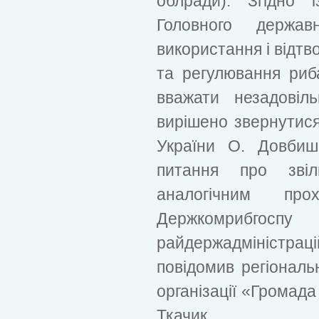
облради). Згідно 
Головного держав
використання і відтв
та регулювання риба
вважати незадовіл
вирішено звернутис
України О. Довбиш
питання про зві
аналогічним про
Держкомрибгосп
райдержадміністрацій
повідомив регіональ
організації «Громад
Ткачик.