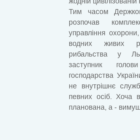
жодній цивілізованій 
Тим часом Держком
розпочав комплек
управління охорони,
водних живих ре
рибальства у Льв
заступник голов
господарства Украї
не внутрішнє служб
певних осіб. Хоча 
планована, а - виму