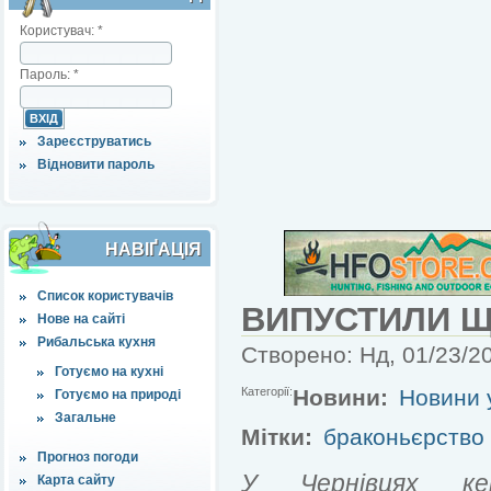
Користувач:
*
Пароль:
*
Зареєструватись
Відновити пароль
НАВІҐАЦІЯ
Список користувачів
ВИПУСТИЛИ Щ
Нове на сайті
Рибальська кухня
Створено: Нд, 01/23/20
Готуємо на кухні
Категорії:
Новини:
Новини у
Готуємо на природі
Загальне
Мітки:
браконьєрство
Прогноз погоди
У Чернівцях кері
Карта сайту