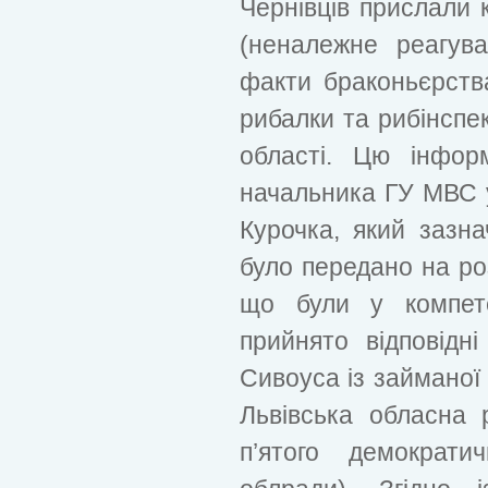
Чернівців прислали к
(неналежне реагув
факти браконьєрств
рибалки та рибінспе
області. Цю інфор
начальника ГУ МВС у
Курочка, який зазна
було передано на роз
що були у компетен
прийнято відповідн
Сивоуса із займаної
Львівська обласна
п’ятого демократи