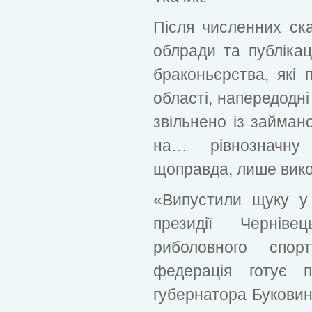
Після численних скар
облради та публікац
браконьєрства, які п
області, напередодні
звільнено із займан
на… рівнозначну
щоправда, лише вико
«Випустили щуку у
президії Черніве
риболовного спо
федерація готує 
губернатора Буковин