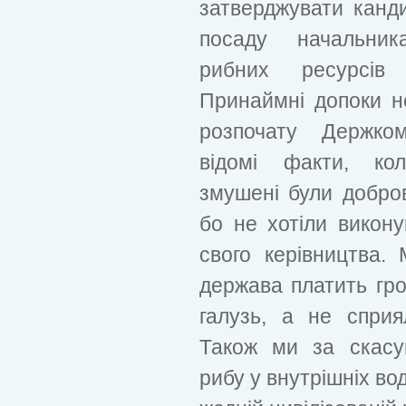
затверджувати канд
посаду начальник
рибних ресурсів 
Принаймні допоки н
розпочату Держко
відомі факти, кол
змушені були добров
бо не хотіли викону
свого керівництва.
держава платить гр
галузь, а не сприя
Також ми за скасу
рибу у внутрішніх вод