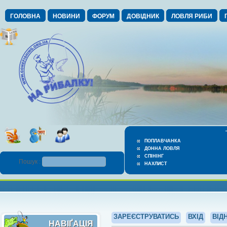
ГОЛОВНА
НОВИНИ
ФОРУМ
ДОВІДНИК
ЛОВЛЯ РИБИ
ПОПЛАВЧАНКА
ДОННА ЛОВЛЯ
СПІНІНГ
Пошук :
НАХЛИСТ
ЗАРЕЄСТРУВАТИСЬ
ВХІД
ВІД
НАВІҐАЦІЯ