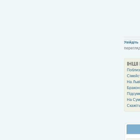
Увійдіть
перегляд
ІНШІ
Поблиз
Сімейс
На Льв
Бракон
Підсумк
На Сум
Скажіт