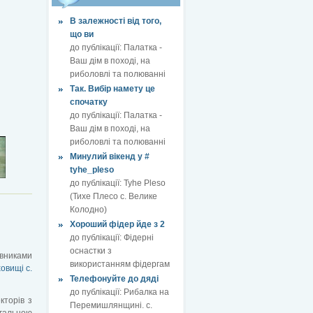
В залежності від того,
що ви
до публікації:
Палатка -
Ваш дім в поході, на
риболовлі та полюванні
Так. Вибір намету це
спочатку
до публікації:
Палатка -
Ваш дім в поході, на
риболовлі та полюванні
Минулий вікенд у #
tyhe_pleso
до публікації:
Tyhe Pleso
(Тихе Плесо с. Велике
Колодно)
Хороший фідер йде з 2
до публікації:
Фідерні
оснастки з
івниками
використанням фідергам
овищі с.
Телефонуйте до дяді
до публікації:
Рибалка на
кторів з
Перемишлянщині. с.
гальною