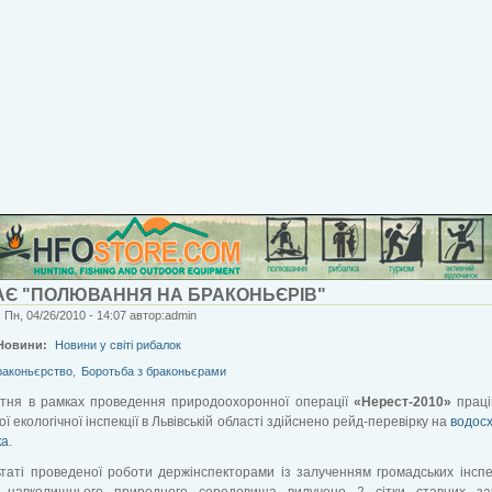
АЄ "ПОЛЮВАННЯ НА БРАКОНЬЄРІВ"
 Пн, 04/26/2010 - 14:07 автор:admin
Новини:
Новини у світі рибалок
раконьєрство
,
Боротьба з браконьєрами
вітня в рамках проведення природоохоронної операції
«Нерест-2010»
прац
ї екологічної інспекції в Львівській області здійснено рейд-перевірку на
водосх
ка
.
таті проведеної роботи держінспекторами із залученням громадських інспе
 навколишнього природного середовища вилучено 2 сітки ставних за