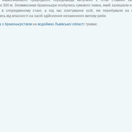
 300 м. Зловмисники-браконьєри позбулись гумового човна, який залишили н
 в спорядженому стані, а під час опитування осіб, які перебували на 
ись від власності на засіб здійснення незаконного вилову риби.
 з браконьєрством
на
водоймах Львівської області
триває.