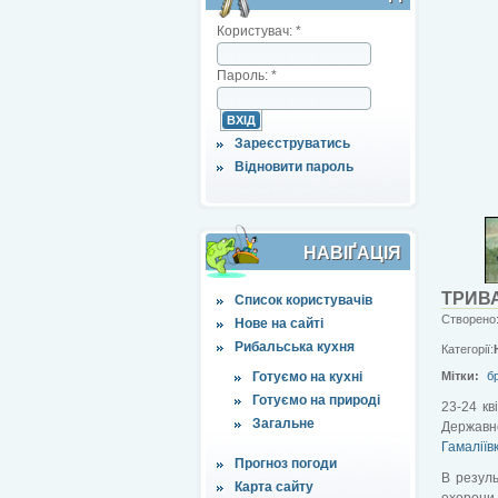
Користувач:
*
Пароль:
*
Зареєструватись
Відновити пароль
НАВІҐАЦІЯ
ТРИВ
Список користувачів
Створено:
Нове на сайті
Рибальська кухня
Категорії:
Готуємо на кухні
Мітки:
б
Готуємо на природі
23-24 к
Загальне
Державно
Гамаліїв
Прогноз погоди
В резуль
Карта сайту
охорони