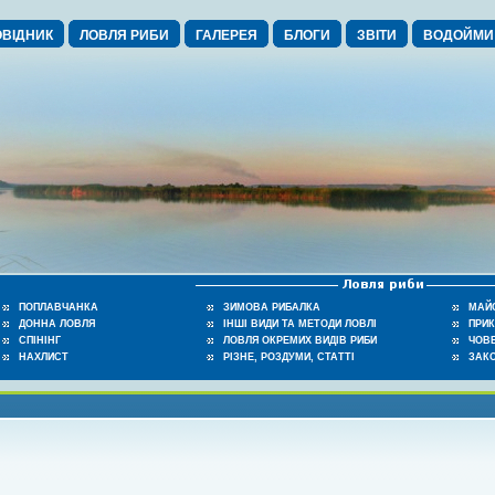
ВІДНИК
ЛОВЛЯ РИБИ
ГАЛЕРЕЯ
БЛОГИ
ЗВІТИ
ВОДОЙМИ
ПОПЛАВЧАНКА
ЗИМОВА РИБАЛКА
МАЙ
ДОННА ЛОВЛЯ
ІНШІ ВИДИ ТА МЕТОДИ ЛОВЛІ
ПРИ
СПІНІНГ
ЛОВЛЯ ОКРЕМИХ ВИДІВ РИБИ
ЧОВЕ
НАХЛИСТ
РІЗНЕ, РОЗДУМИ, СТАТТІ
ЗАК