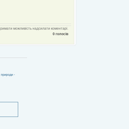
тримати можливість надсилати коментарі.
0
голосів