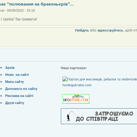
ає "полювання на браконьєрів"...
rai
-
04/26/2010 - 15:16
м і треба! Так тримати!
або
, щоб о
Увійдіть
зареєструйтесь
Архів
Наші партнери:
Нове на сайті
Мапа сайту
Допомога по сайту
Реклама на сайті
Друзі сайту