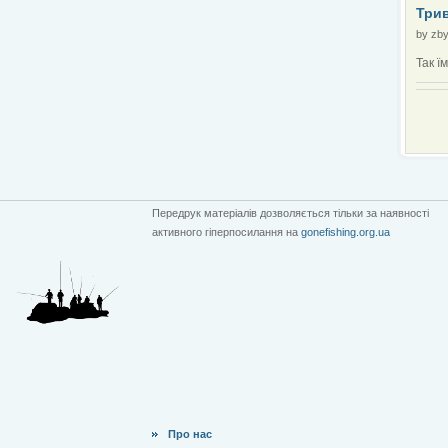
Трив
by
zby
Так ї
Передрук матеріалів дозволяється тільки за наявності
активного гіперпосилання на
gonefishing.org.ua
Про нас