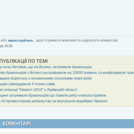
або
, щоб отримати можливість надсилати коментарі.
зареєструйтесь
ів 3638
 ПУБЛІКАЦІЇ ПО ТЕМІ
у села Литовеж, що на Волині, затримали браконьєра
тво браконьєрів з Волині оштрафували на 10000 гривень та конфіскували тра
івщині борються з незаконними способами ловлі риби
ьєри замордували 4 тонни сомів
и операції "Нерест-2010" у Львівській області
щині затримали браконьєрів що ловили рибу електрострумом
ь НІ промисловому рибальству на внутрішніх водоймах України!
КОМЕНТАРІ