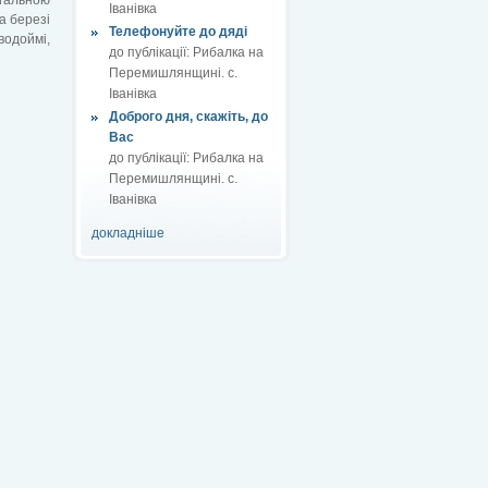
Іванівка
а березі
Телефонуйте до дяді
водоймі,
до публікації:
Рибалка на
Перемишлянщині. с.
Іванівка
Доброго дня, скажіть, до
Вас
до публікації:
Рибалка на
Перемишлянщині. с.
Іванівка
докладніше