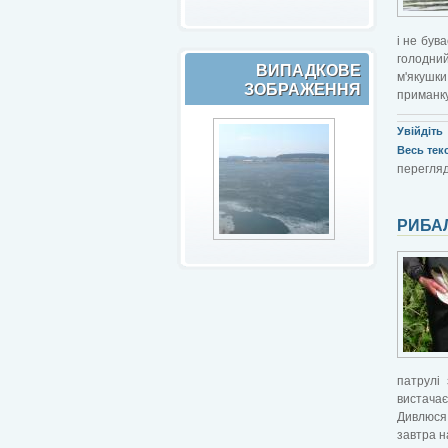
і не був
голодний
ВИПАДКОВЕ
м'якушки
ЗОБРАЖЕННЯ
приманку
Увійдіть
Весь текст
перегляді
РИБА
патрулі
вистачає
Дивлюся 
завтра н