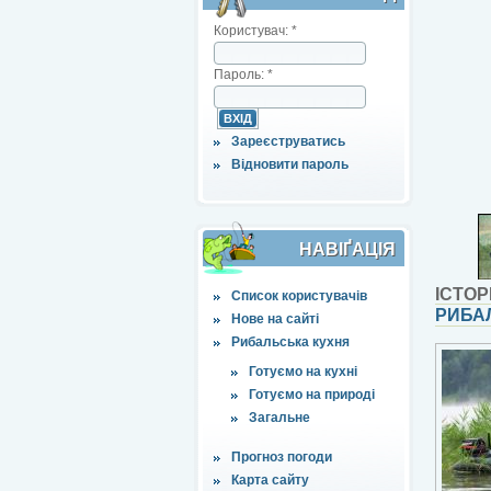
Користувач:
*
Пароль:
*
Зареєструватись
Відновити пароль
НАВІҐАЦІЯ
ІСТОР
Список користувачів
РИБА
Нове на сайті
Рибальська кухня
Готуємо на кухні
Готуємо на природі
Загальне
Прогноз погоди
Карта сайту