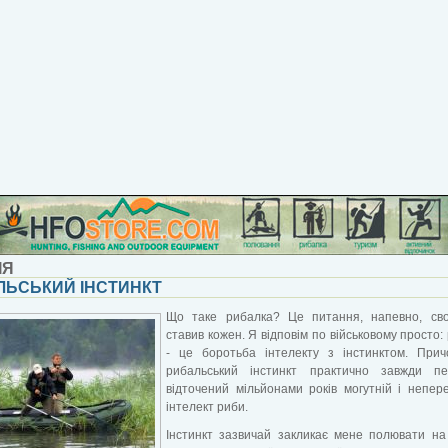
ІЯ
ЛЬСЬКИЙ ІНСТИНКТ
Що таке рибалка? Це питання, напевно, сво
ставив кожен. Я відповім по військовому просто:
- це боротьба інтелекту з інстинктом. Прич
рибальський інстинкт практично завжди пе
відточений мільйонами років могутній і непе
інтелект риби.
Інстинкт зазвичай закликає мене полювати на