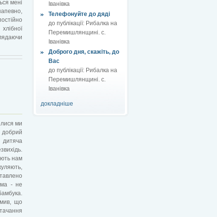
ься мені
Іванівка
напевно,
Телефонуйте до дяді
постійно
до публікації:
Рибалка на
 хлібної
Перемишлянщині. с.
глядаючи
Іванівка
Доброго дня, скажіть, до
Вас
до публікації:
Рибалка на
Перемишлянщині. с.
Іванівка
докладніше
илися ми
 добрий
о дитяча
звихідь.
яють нам
куляють,
ставлено
ема - не
бамбука.
омив, що
остачання