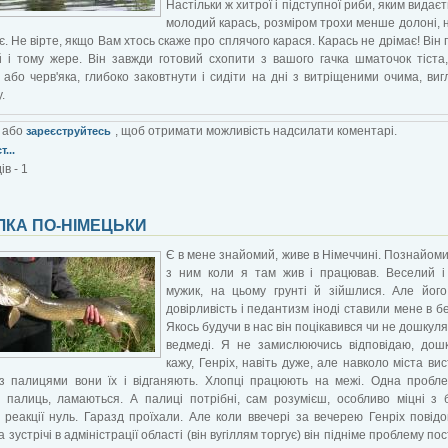
Настільки ж хитрої і підступної риби, яким видаєт
молодий карась, розміром трохи менше долоні, 
ає. Не вірте, якщо Вам хтось скаже про сплячого карася. Карась не дрімає! Він 
 і тому жере. Він завжди готовий схопити з вашого гачка шматочок тіста,
 або черв'яка, глибоко заковтнути і сидіти на дні з витріщеними очима, ви
.
або
, щоб отримати можливість надсилати коментарі.
зареєструйтесь
...
в - 1
ЛКА ПО-НІМЕЦЬКИ
Є в мене знайомий, живе в Німеччині. Познайом
з ним коли я там жив і працював. Веселий і
мужик, на цьому грунті й зійшлися. Але йог
довірливість і педантизм іноді ставили мене в бе
Якось будучи в нас він поцікавився чи не дошкул
ведмеді. Я не замислюючись відповідаю, дош
кажу, Генріх, навіть дуже, але навколо міста ви
 з палицями вони їх і відганяють. Хлопці працюють на межі. Одна пробл
 палиць, ламаються. А палиці потрібні, сам розумієш, особливо міцні з 
реакції нуль. Гаразд проїхали. Але коли ввечері за вечерею Генріх повід
а зустрічі в адміністрації області (він вугіллям торгує) він підніме проблему п