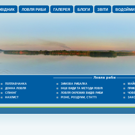
ВІДНИК
ЛОВЛЯ РИБИ
ГАЛЕРЕЯ
БЛОГИ
ЗВІТИ
ВОДОЙМИ
ПОПЛАВЧАНКА
ЗИМОВА РИБАЛКА
МАЙ
ДОННА ЛОВЛЯ
ІНШІ ВИДИ ТА МЕТОДИ ЛОВЛІ
ПРИ
СПІНІНГ
ЛОВЛЯ ОКРЕМИХ ВИДІВ РИБИ
ЧОВЕ
НАХЛИСТ
РІЗНЕ, РОЗДУМИ, СТАТТІ
ЗАК