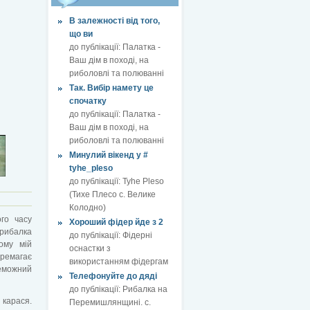
В залежності від того,
що ви
до публікації:
Палатка -
Ваш дім в поході, на
риболовлі та полюванні
Так. Вибір намету це
спочатку
до публікації:
Палатка -
Ваш дім в поході, на
риболовлі та полюванні
Минулий вікенд у #
tyhe_pleso
до публікації:
Tyhe Pleso
(Тихе Плесо с. Велике
Колодно)
го часу
Хороший фідер йде з 2
 рибалка
до публікації:
Фідерні
ому мій
оснастки з
ремагає
використанням фідергам
реможний
Телефонуйте до дяді
до публікації:
Рибалка на
 карася.
Перемишлянщині. с.