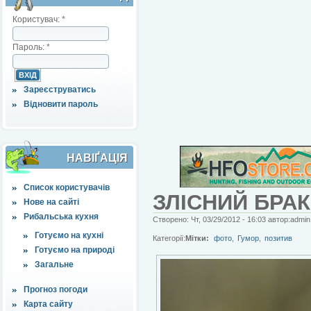
Користувач:
*
Пароль:
*
Зареєструватись
Відновити пароль
НАВІҐАЦІЯ
Список користувачів
ЗЛІСНИЙ БРА
Нове на сайті
Рибальська кухня
Створено: Чт, 03/29/2012 - 16:03 автор:admin
Готуємо на кухні
Категорії:
Мітки:
фото
,
Гумор
,
позитив
Готуємо на природі
Загальне
Прогноз погоди
Карта сайту