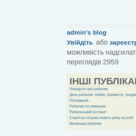
admin's blog
або
Увійдіть
зареєст
можливість надсилат
переглядів 2959
ІНШІ ПУБЛІКА
Анекдоти про рибалку
День рибалки: байки, прикмети, тради
Поїхавший...
Рибалка по-німецьки
Рибальський інстинкт
Спритна пташка ловить рибу на хліб
Маленька рибачка