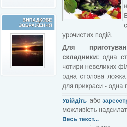
В
ВИПАДКОВЕ
ЗОБРАЖЕННЯ
урочистих подій.
Для приготуван
складники:
одна сто
чотири невеликих філ
одна столова ложка
для прикраси - одна 
або
Увійдіть
зареєст
можливість надсилат
Весь текст...