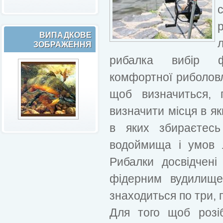
ВИПАДКОВЕ
ЗОБРАЖЕННЯ
рибалка вибір ф
комфортної риболовл
щоб визначиться, 
визначити місця в я
в яких збираєтесь
водоймища і умов л
Рибалки досвідчен
фідерним вудилище
знаходиться по три, п
Для того щоб розі