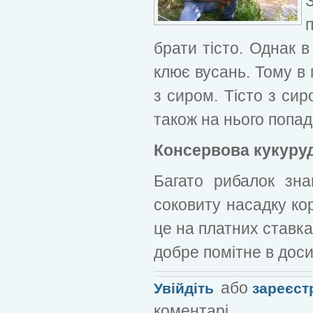
брати тісто. Однак в
клює вусань. Тому в 
з сиром. Тісто з с
також на нього попад
Консервова кукуру
Багато рибалок зн
соковиту насадку ко
це на платних ставка
добре помітне в доси
або
Увійдіть
зареєст
коментарі.