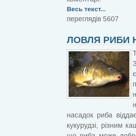
Весь текст...
переглядів 5607
ЛОВЛЯ РИБИ 
н
насадок риба відда
кукурудзі, різним ка
що риба може добре