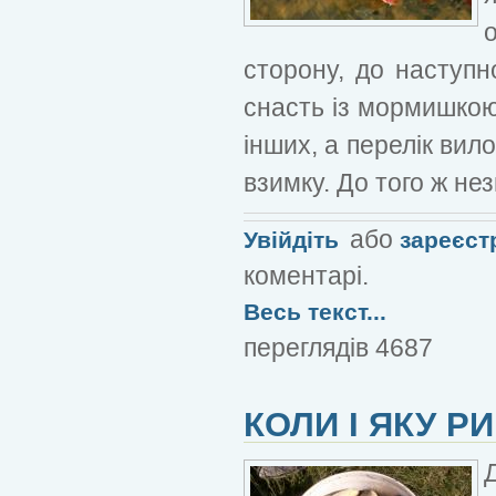
сторону, до наступно
снасть із мормишкою
інших, а перелік вил
взимку. До того ж н
або
Увійдіть
зареєст
коментарі.
Весь текст...
переглядів 4687
КОЛИ І ЯКУ Р