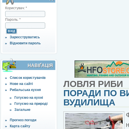
Користувач:
*
Пароль:
*
Зареєструватись
Відновити пароль
НАВІҐАЦІЯ
Список користувачів
ЛОВЛЯ РИБИ
Нове на сайті
Рибальська кухня
ПОРАДИ ПО В
Готуємо на кухні
ВУДИЛИЩА
Готуємо на природі
Загальне
Прогноз погоди
Карта сайту