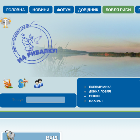
ГОЛОВНА
НОВИНИ
ФОРУМ
ДОВІДНИК
ЛОВЛЯ РИБИ
ПОПЛАВЧАНКА
ДОННА ЛОВЛЯ
СПІНІНГ
Пошук :
НАХЛИСТ
ВХІД