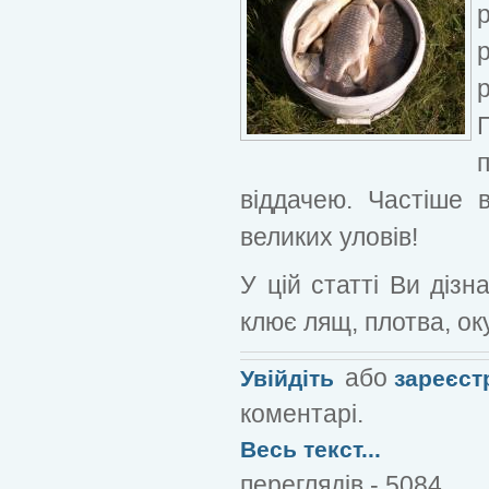
віддачею. Частіше 
великих уловів!
У цій статті Ви діз
клює лящ, плотва, оку
або
Увійдіть
зареєст
коментарі.
Весь текст...
переглядів - 5084