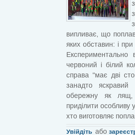
з
випливає, що поплав
яких обставин: і при 
Експериментально 
червоний і білий ко
справа "має дві сто
занадто яскравий 
обережну як лящ,
приділити особливу у
хто виготовляє поплав
або
Увійдіть
зареєст