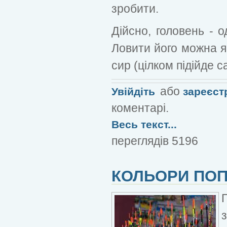
зробити.
Дійсно, головень - 
Ловити його можна як
сир (цілком підійде 
або
Увійдіть
зареєст
коментарі.
Весь текст...
переглядів 5196
КОЛЬОРИ ПО