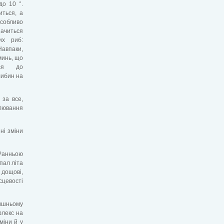
до 10 °.
иться, а
Особливо
иться
их риб:
Навпаки,
минь, що
ися до
либин на
 за все,
лювання
ні зміни
 Ранньою
пал літа
 дощові,
сцевості
лишньому
флекс на
міни й у