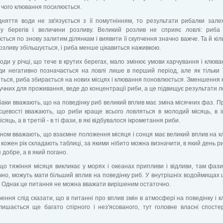
ід чого клювання посилюється.
няття води не зв'язується з її помутнінням, то результати рибалки зале
ру берегів і величини розливу. Великий розлив не сприяє ловлі: риба
ється по знову залитим ділянкам і виявити її скупчення значно важче. Та й кіль
розливу збільшується, і риба менше цікавиться наживкою.
оди у річці, що тече в крутих берегах, мало змінює умови харчування і клюва
и негативно позначається на ловлі лише в перший період, але як тільки ї
ться, риба збирається на нових місцях і клювання поновлюється. Зменшення 
ручних для проживання, веде до концентрації риби, а це підвищує результати л
баки вважають, що на поведінку риб великий вплив має зміна місячних фаз. П
сцевості вважають, що риби краще всього ловляться в молодий місяць, в і
сяць, а в третій - в ті фази, в які відбувалося ікрометання риби.
ном вважають, що взаємне положення місяця і сонця має великий вплив на 
 кожен рік складають таблиці, за якими нібито можна визначити, в який день р
 добре, а в який погано.
що тяжіння місяця викликає у морях і океанах припливи і відливи, там фази
но, можуть мати більший вплив на поведінку риб. У внутрішніх водоймищах
. Однак це питання не можна вважати вирішеним остаточно.
чення слід сказати, що в питанні про вплив змін в атмосфері на поведінку і 
лишається ще багато спірного і нез'ясованого, тут головне власні спост