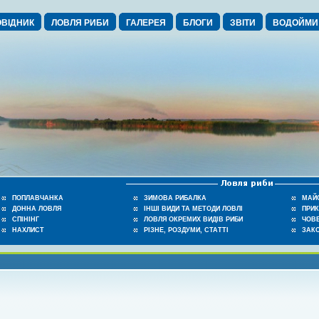
ВІДНИК
ЛОВЛЯ РИБИ
ГАЛЕРЕЯ
БЛОГИ
ЗВІТИ
ВОДОЙМИ
ПОПЛАВЧАНКА
ЗИМОВА РИБАЛКА
МАЙ
ДОННА ЛОВЛЯ
ІНШІ ВИДИ ТА МЕТОДИ ЛОВЛІ
ПРИ
СПІНІНГ
ЛОВЛЯ ОКРЕМИХ ВИДІВ РИБИ
ЧОВЕ
НАХЛИСТ
РІЗНЕ, РОЗДУМИ, СТАТТІ
ЗАК