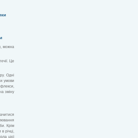
лки
м
и, можна
ечії. Це
ру. Одні
ти умови
ефлекси,
на зміну
начитися
клювання
би. Крім
в річці,
рла цієї