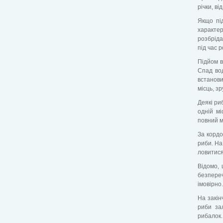
річки, в
Якщо під
характе
розбріда
під час 
Підйом в
Спад вод
встанови
місць, з
Деякі ри
одній мі
повний мі
За кордо
риби. На
ловитися
Відомо, 
безпереч
імовірно
На закін
риби за
рибалок.