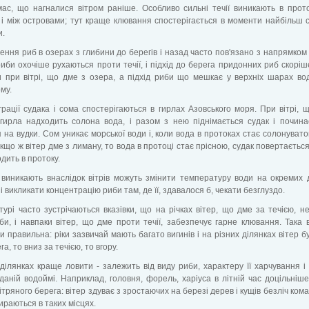
ас, що нагналися вітром раніше. Особливо сильні течії виникають в прот
і між островами; тут краще клювання спостерігається в моменти найбільш 
и.
ння риб в озерах з глибини до берегів і назад часто пов'язано з напрямком т
риби охочіше рухаються проти течії, і підхід до берега придонних риб скорі
и при вітрі, що дме з озера, а підхід риби що мешкає у верхніх шарах во
му.
іграції судака і сома спостерігаються в гирлах Азовського моря. При вітрі, 
 гирла надходить солона вода, і разом з нею піднімається судак і почин
 на вудки. Сом уникає морської води і, коли вода в протоках стає солонувато
кщо ж вітер дме з лиману, то вода в протоці стає прісною, судак повертається
одить в протоку.
 виникають внаслідок вітрів можуть змінити температуру води на окремих 
і викликати концентрацію риби там, де її, здавалося б, чекати безглуздо.
турі часто зустрічаються вказівки, що на річках вітер, що дме за течією, н
би, і навпаки вітер, що дме проти течії, забезпечує гарне клювання. Така вка
и правильна: ріки зазвичай мають багато вигинів і на різних ділянках вітер б
га, то вниз за течією, то вгору.
ділянках краще ловити - залежить від виду риби, характеру її харчування і
даній водоймі. Наприклад, головня, форель, харіуса в літній час доцільніш
вітряного берега: вітер здуває з зростаючих на березі дерев і кущів безліч кома
ираються в таких місцях.