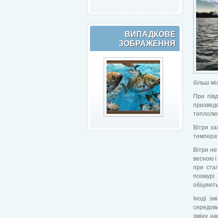
ВИПАДКОВЕ
ЗОБРАЖЕННЯ
більш міл
При пів
призве
теплолю
Вітри за
температ
Вітри не
весною і
при стал
похмурі 
обіцяють 
Іноді зм
середови
зміну на