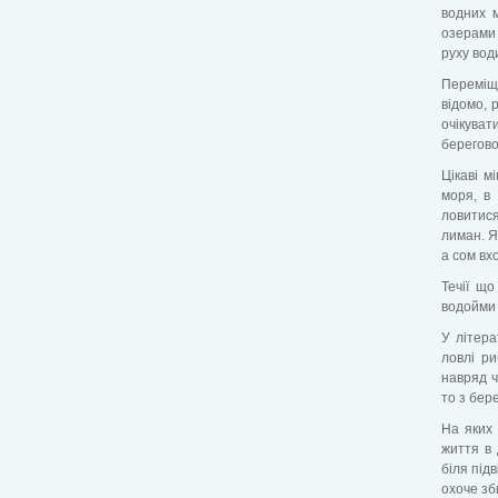
водних м
озерами 
руху вод
Переміще
відомо, 
очікуват
берегово
Цікаві м
моря, в
ловитися
лиман. Я
а сом вх
Течії що
водойми 
У літера
ловлі ри
навряд ч
то з бере
На яких 
життя в 
біля під
охоче зб