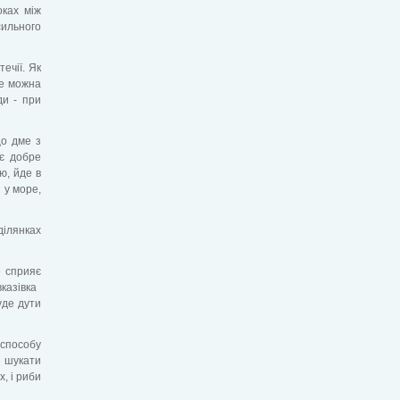
оках між
сильного
ечії. Як
ше можна
ди - при
що дме з
ає добре
ю, йде в
 у море,
ділянках
е сприяє
зівка ​​
уде дути
 способу
е шукати
х, і риби