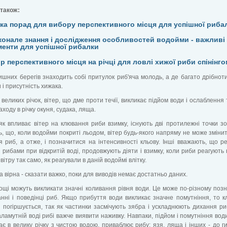
 також:
ка порад для вибору перспективного місця для успішної риба
конале знання і дослідження особливостей водойми - важливі
менти для успішної рибалки
р перспективного місця на річці для ловлі хижої риби спінінго
ишних берегів знаходить собі притулок риб'яча молодь, а де багато дрібнот
 і присутність хижака.
 великих річок, вітер, що дме проти течії, викликає підйом води і ослаблення т
аходу в річку окуня, судака, ляща.
як впливає вітер на клювання риби взимку, існують дві протилежні точки зо
, що, коли водойми покриті льодом, вітер будь-якого напряму не може зміни
я риб, а отже, і позначитися на інтенсивності кльову. Інші вважають, що р
 рибами при відкритій воді, продовжують діяти і взимку, коли риби реагують 
ітру так само, як реагували в даній водоймі влітку.
а вірна - сказати важко, поки для виводів немає достатньо даних.
дощі можуть викликати значні коливання рівня води. Це може по-різному поз
нні і поведінці риб. Якщо прибуття води викликає значне помутніння, то 
 погіршується, так як частинки засмічують зябра і ускладнюють дихання ри
каламутній воді рибі важче виявити наживку. Навпаки, підйом і помутніння води 
є в велику річку з чистою водою, приваблює рибу: язя, ляща і інших - до ги