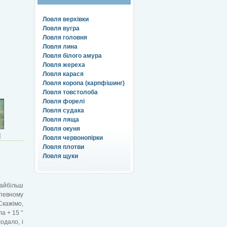
Ловля верхівки
Ловля вугра
Ловля головня
Ловля лина
Ловля білого амура
Ловля жереха
Ловля карася
Ловля коропа (карпфішинг)
Ловля товстолоба
Ловля форелі
Ловля судака
Ловля ляща
Ловля окуня
И
Ловля червонопірки
Ловля плотви
Ловля щуки
айбільш
певному
кажімо,
а + 15 °
одало, і