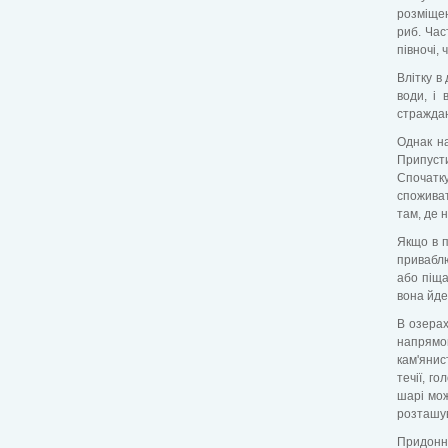
розміщен
риб. Час
півночі, ч
Влітку в
води, і 
страждаю
Однак н
Припусти
Спочатку
споживат
там, де 
Якщо в п
приваблю
або піща
вона йде
В озерах
напрямок
кам'янис
течії, г
шарі мож
розташув
Придонні