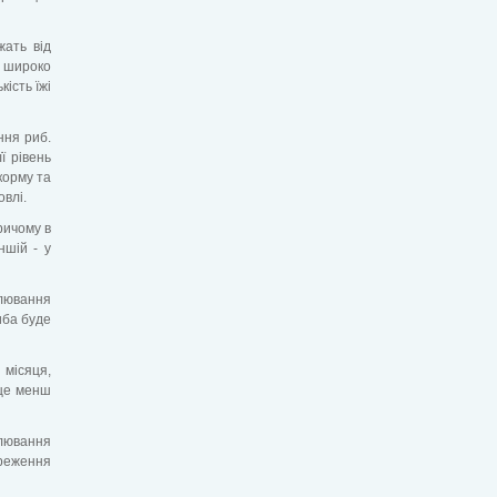
жать від
 широко
кість їжі
ння риб.
ї рівень
корму та
овлі.
ричому в
ншій - у
клювання
иба буде
 місяця,
 це менш
клювання
ереження