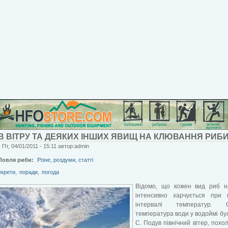
В ВІТРУ ТА ДЕЯКИХ ІНШИХ ЯВИЩ НА КЛЮВАННЯ РИБ
 Пт, 04/01/2011 - 15:11 автор:admin
Ловля риби:
Різне, роздуми, статті
екрети
,
поради
,
погода
Відомо, що кожен вид риб н
інтенсивно харчується при 
інтервалі температур. С
температура води у водоймі бул
С. Подув північний вітер, похол