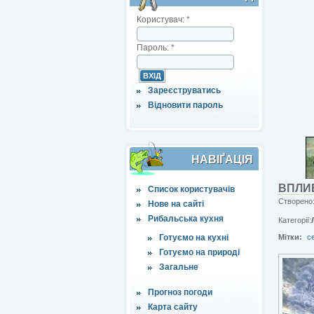
Користувач:
*
Пароль:
*
Зареєструватись
Відновити пароль
НАВІҐАЦІЯ
ВПЛИ
Список користувачів
Створено:
Нове на сайті
Рибальська кухня
Категорії:
Готуємо на кухні
Мітки:
с
Готуємо на природі
Загальне
Прогноз погоди
Карта сайту