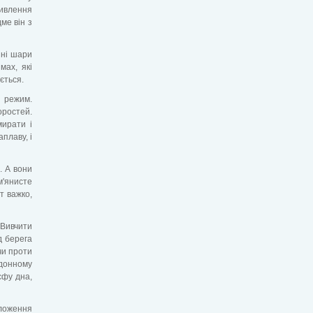
живлення
ме він з
зні шари
мах, які
ється.
й режим.
оростей.
мирати і
аплаву, і
. А вони
м'янисте
т важко,
 Вивчити
д берега
чи проти
идонному
єфу дна,
оложення