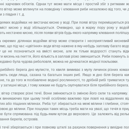
ні харчових об'єктів. Однак тут може мати місце і простий збіг з ритмами 
то вітер може вплинути на поведінку і клювання риби незалежно від того, чи д
и з півдня і т. д.
 деяких водоймах не вистачає кисню у воді. При появі вітру перемішуються рі
вміст кисню у воді збільшується. Очевидно, що в жарку пору року у водой
ть нестачею кисню, після появи вітрів будь-якого напрямку клювання поліпшу
а окремих ділянках водойми вітер може створити і несприятливий кисневи
мо, що під час «цвітіння» води вітер нажене в яку-небудь заплаву багато вод
 це не позначиться на вмісті кисню, але як тільки водорості стануть від
и кисень на гниття, його кількість в заплаві різко зменшиться. Риби покинуть з
недавно була чудова риболовля, можна не дочекатися жодної покльовки.
рибійнго берега дно мулисте, то хвиля вимиває з мулу личинок різних комах
ють сюди ляща, сазана та багатьох інших риб. Якщо ж дно біля берега ка
не, та до того ж позбавлене водної рослинності, то дрібній рибі триматися ту
 у затишні місця, і тому хижаки не будуть скупчуватися біля прибійного берега.
 вітер створює різні течії. Вони змінюються із зміною його сили та напрямку.
 виникаючих при цьому течій особливо важливо при ловлі на віддалених ві
тих або піщаних мілинах. Риба тут збирається на межі мілини і глибини, стоя
оловою до мілини. При пошуках таких місць треба мати на увазі, що течія в пр
е бути спрямована під будь-яким кутом до верхового. Це залежить від рель
ання берегів, островів.
 течії зберігаються і при повному штилі за рахунок повернення у вихідне п