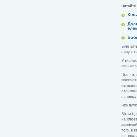
Читайте
Кіль
Дос
еле
Вибі
Біля зат
очікувати
У гирлах
сприяє з
Про те, 
вважають
існуванн
отримані
напряму в
Яка думк
Вітри і 
на клюва
зазвичай
того, в 
що впада