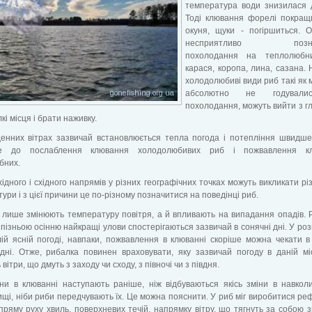
температура води знизилася 
Тоді клювання форелі покращ
окуня, щуки - погіршиться. 
несприятливо познач
похолодання на теплолюбн
карася, коропа, лина, сазана. 
холодолюбиві види риб такі як 
абсолютно не годувал
похолодання, можуть вийти з г
кі місця і брати наживку.
денних вітрах зазвичай встановлюється тепла погода і потепління швидше
де до послаблення клювання холодолюбивих риб і пожвавлення к
бних.
хідного і східного напрямів у різних географічних точках можуть викликати різ
ури і з цієї причини це по-різному позначитися на поведінці риб.
 лише змінюють температуру повітря, а й впливають на випадання опадів.
 пізньою осінню найкращі улови спостерігаються зазвичай в сонячні дні. У роз
ій ясній погоді, навпаки, пожвавлення в клюванні скоріше можна чекати в
дні. Отже, рибалка повинен враховувати, яку зазвичай погоду в даній мі
вітри, що дмуть з заходу чи сходу, з півночі чи з півдня.
іни в клюванні наступають раніше, ніж відбуваються якісь зміни в навко
щі, ніби риби передчувають їх. Це можна пояснити. У риб міг виробитися ре
пряму руху хвиль, поверхневих течій, напрямку вітру, що тягнуть за собою з