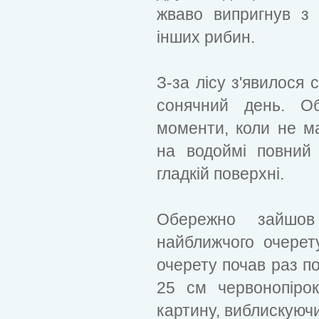
жваво випригнув з
інших рибин.
З-за лісу з'явилося 
сонячний день. Об
моменти, коли не ма
на водоймі повний
гладкій поверхні.
Обережно зайшо
найближчого очерет
очерету почав раз по
25 см червонопіро
картину, виблискуюч