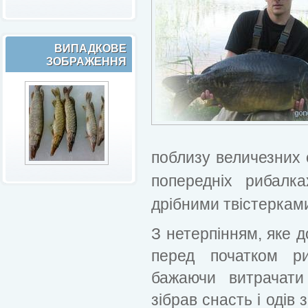
ВИПАДКОВЕ
ЗОБРАЖЕННЯ
поблизу величезних с
попередніх рибалк
дрібними твістеркам
З нетерпінням, яке 
перед початком р
бажаючи витрачати
зібрав снасть і одів