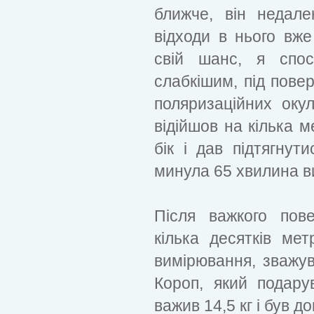
ближче, він недал
відходи в нього вж
свій шанс, я спо
слабкішим, під пове
поляризаційних оку
відійшов на кілька м
бік і дав підтягнут
минула 65 хвилина в
Після важкого пов
кілька десятків ме
вимірювання, зважув
Короп, який подару
важив 14,5 кг і був д