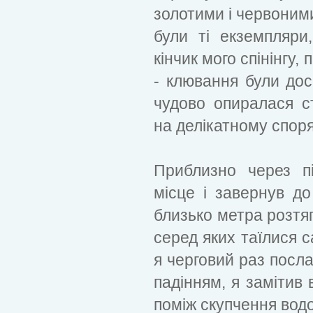
золотими і червоним
були ті екземпляри
кінчик мого спінінгу,
- клювання були дос
чудово опиралася с
на делікатному спор
Приблизно через п
місце і завернув до
близько метра розтя
серед яких таїлися с
я черговий раз послав
падінням, я замітив 
поміж скупчення вод