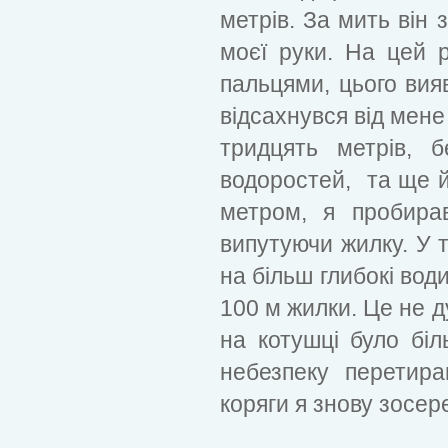
метрів. За мить він 
моєї руки. На цей р
пальцями, цього вия
відсахнувся від мене
тридцять метрів, 
водоростей, та ще й 
метром, я пробирав
випутуючи жилку. У т
на більш глибокі вод
100 м жилки. Це не 
на котушці було бі
небезпеку перетир
коряги я знову зосер