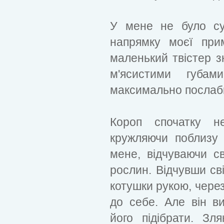
У мене не було су
напрямку моєї при
маленький твістер з
м'ясистими губам
максимально послаби
Короп спочатку н
кружляючи поблизу 
мене, відчуваючи с
рослин. Відчувши с
котушки рукою, через
до себе. Але він в
його підібрати. Зл