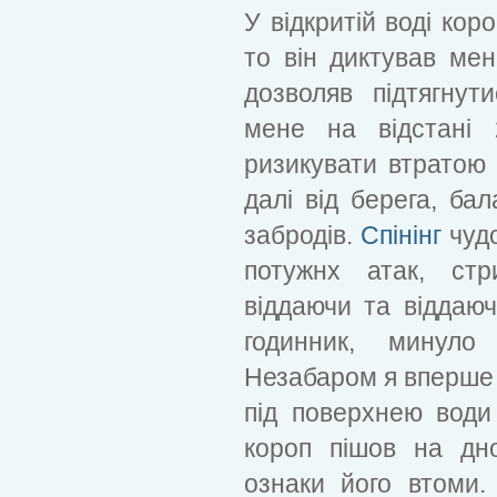
У відкритій воді кор
то він диктував мен
дозволяв підтягну
мене на відстані 
ризикувати втратою 
далі від берега, ба
забродів.
Спінінг
чудо
потужнх атак, ст
віддаючи та віддаю
годинник, минуло
Незабаром я вперше з
під поверхнею води
короп пішов на дн
ознаки його втоми.