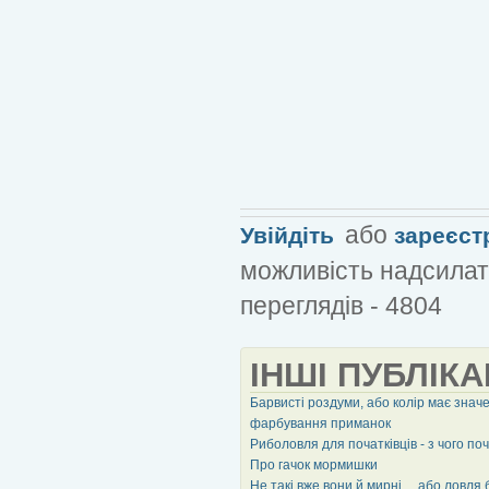
або
Увійдіть
зареєст
можливість надсилат
переглядів - 4804
ІНШІ ПУБЛІКА
Барвисті роздуми, або колір має знач
фарбування приманок
Риболовля для початківців - з чого по
Про гачок мормишки
Не такі вже вони й мирні ... або ловля 