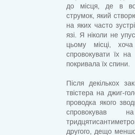
до місця, де в в
струмок, який створю
на яких часто зустр
язі. Я ніколи не упу
цьому місці, хоч
спровокувати їх на
покривала їх спини.
Після декількох за
твістера на джиг-гол
проводка якого звод
спровокував 
тридцятисантиметр
другого, дещо меншог