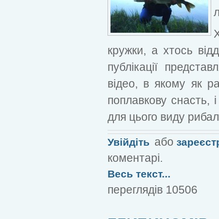
кружки, а хтось від
публікації предста
відео, в якому як р
поплавкову снасть, 
для цього виду рибал
або
Увійдіть
зареєст
коментарі.
Весь текст...
переглядів 10506