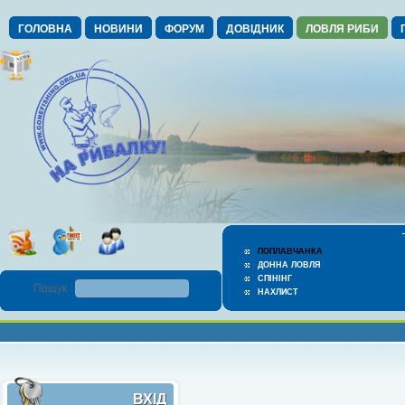
ГОЛОВНА
НОВИНИ
ФОРУМ
ДОВІДНИК
ЛОВЛЯ РИБИ
ПОПЛАВЧАНКА
ДОННА ЛОВЛЯ
СПІНІНГ
Пошук :
НАХЛИСТ
ВХІД