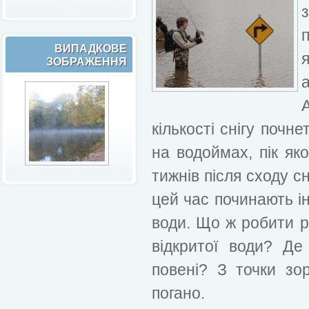
ВИПАДКОВЕ
ЗОБРАЖЕННЯ
кількості снігу почн
на водоймах, пік як
тижнів після сходу с
цей час починають і
води. Що ж робити р
відкритої води? Де
повені? З точки зор
погано.