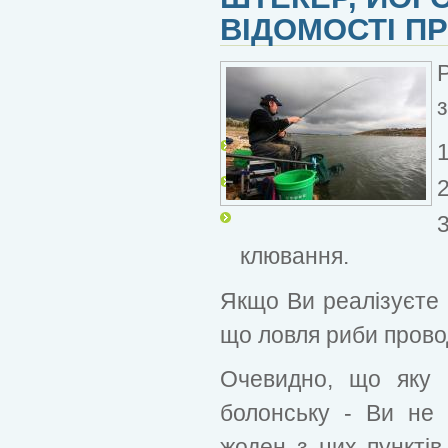
ВІДОМОСТІ П
клювання.
Якщо Ви реалізуєте 
що ловля риби провод
Очевидно, що яку 
болонську - Ви не 
жоден з цих пунктів