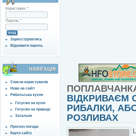
Користувач:
*
Пароль:
*
Зареєструватись
Відновити пароль
НАВІҐАЦІЯ
Список користувачів
ПОПЛАВЧАНК
Нове на сайті
Рибальська кухня
ВІДКРИВАЄМ 
Готуємо на кухні
РИБАЛКИ, АБ
Готуємо на природі
РОЗЛИВАХ
Загальне
Прогноз погоди
Карта сайту