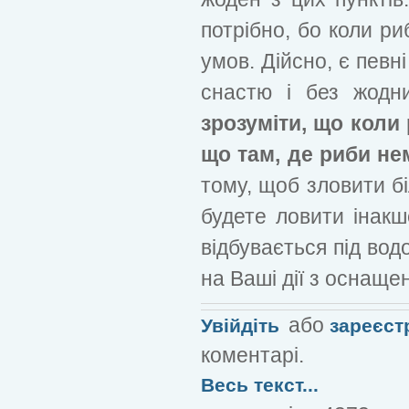
потрібно, бо коли ри
умов. Дійсно, є певн
снастю і без жодн
зрозуміти, що коли 
що там, де риби нем
тому, щоб зловити бі
будете ловити інакш
відбувається під во
на Ваші дії з оснаще
або
Увійдіть
зареєст
коментарі.
Весь текст...