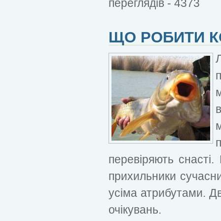
переглядів - 4373
ЩО РОБИТИ К
перевіряють снасті.
прихильники сучасних
усіма атрибутами. Дв
очікувань.