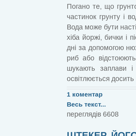
Погано те, що грунт
частинок грунту і в
Вода може бути наст
хіба йоржі, бички і п
дні за допомогою ню
риб або відстоюють
шукають заплави і 
освітлюється досить
1 коментар
Весь текст...
переглядів 6608
ШТЕКЕР, ЙОГО