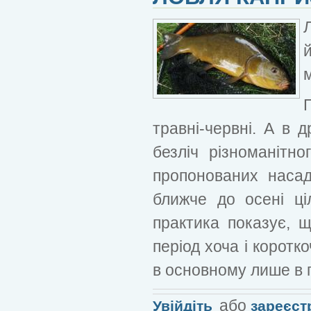
Л
м
травні-червні. А в д
безліч різноманітн
пропонованих насад
ближче до осені ц
практика показує, щ
період хоча і коротк
в основному лише в по
або
Увійдіть
зареєст