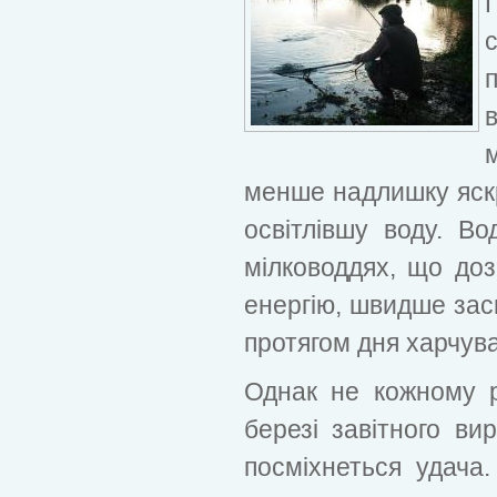
менше надлишку яскр
освітлівшу воду. В
мілководдях, що доз
енергію, швидше зас
протягом дня харчува
Однак не кожному р
березі завітного ви
посміхнеться удача