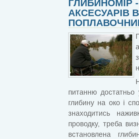
ГЛИБИНОМІР 
АКСЕСУАРІВ В
ПОПЛАВОЧНИ
н
питанню достатньо 
глибину на око і сп
знаходитись нажив
проводку, треба виз
встановлена глиб