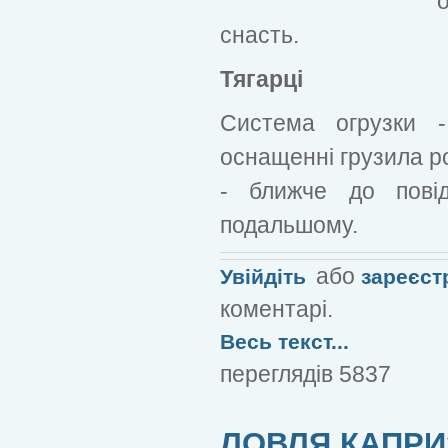
снасть.
Тягарці
Система огрузки 
оснащенні грузила р
- ближче до пові
подальшому.
або
Увійдіть
зареєст
коментарі.
Весь текст...
переглядів 5837
ЛОВЛЯ КАПРИ