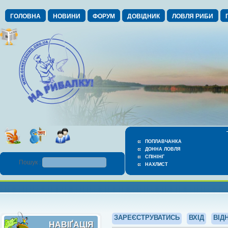
ГОЛОВНА
НОВИНИ
ФОРУМ
ДОВІДНИК
ЛОВЛЯ РИБИ
ПОПЛАВЧАНКА
ДОННА ЛОВЛЯ
СПІНІНГ
Пошук :
НАХЛИСТ
ЗАРЕЄСТРУВАТИСЬ
ВХІД
ВІД
НАВІҐАЦІЯ