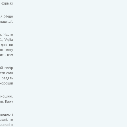
х фірмах
ня. Якщо
аші дії,
я. Часто
, "Aglia
 дна не
го тесту
вить вам
ій вибір
ати самі
 радять
и хорошій
вноцінні.
лі. Кажу
 водою і
ешні, то
евнені в