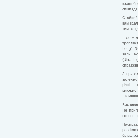
кращі бл
співпада
Стайний 
вам вдал
тим вище
І все ж 
трапляєт
Long" №
залишают
(Ultra L
справжн
З привод
залежно 
різні, 
використ
- темніш
Висновок
Не прига
впевнено
Насправд
розсіюва
більш ра