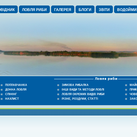
ВІДНИК
ЛОВЛЯ РИБИ
ГАЛЕРЕЯ
БЛОГИ
ЗВІТИ
ВОДОЙМИ
ПОПЛАВЧАНКА
ЗИМОВА РИБАЛКА
МАЙ
ДОННА ЛОВЛЯ
ІНШІ ВИДИ ТА МЕТОДИ ЛОВЛІ
ПРИ
СПІНІНГ
ЛОВЛЯ ОКРЕМИХ ВИДІВ РИБИ
ЧОВЕ
НАХЛИСТ
РІЗНЕ, РОЗДУМИ, СТАТТІ
ЗАК