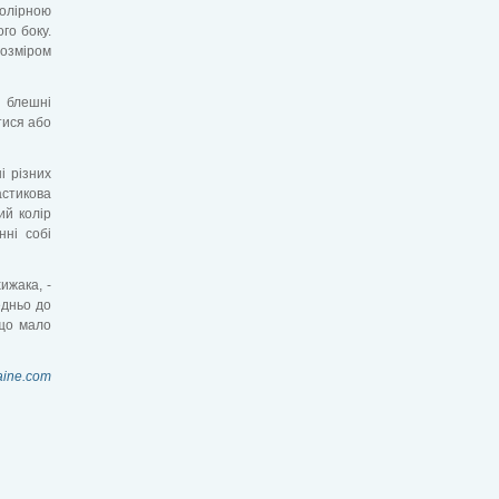
олірною
го боку.
розміром
ї блешні
тися або
і різних
астикова
ий колір
нні собі
ижака, -
едньо до
 що мало
aine.com