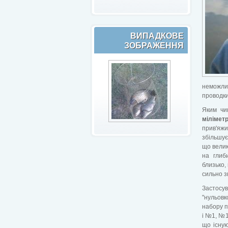
ВИПАДКОВЕ
ЗОБРАЖЕННЯ
неможли
проводки,
Яким чи
мілімет
прив'яжи
збільшує
що велик
на глиб
близько,
сильно з
Застосу
"нульовк
набору п
і №1, №1
що існую