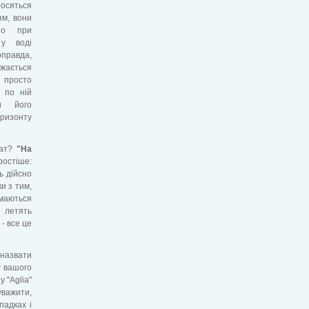
носяться
ям, вони
ьно при
 у воді
правда,
жається
 просто
 по ній
и його
ризонту
тат?
"На
ростіше:
ь дійсно
и з тим,
имаються
: летять
- все це
 назвати
у вашого
 "Aglia"
уважити,
падках і