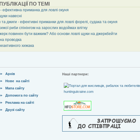
 ПУБЛІКАЦІЇ ПО ТЕМІ
 - ефективна приманка для ловлі окуня
щуки навесні
 та джиги - ефективні приманки для ловлі форелі, судака та окуня
ижої риби спінінгом на зарослих водоймах влітку
жерк повинен бути важким? Або основи ловлі щуки на джеркбейти
рна проводка
неактивного хижака
Архів
Наші партнери:
Нове на сайті
Мапа сайту
Допомога по сайту
Реклама на сайті
Друзі сайту