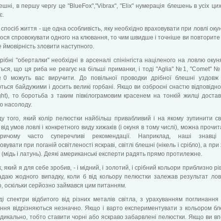
ешні, в першу чергу це "BlueFox","Vibrax", "Elix" нумерація блешень в усіх ци
є.
спосіб життя - ще одна особливість, яку необхідно враховувати при ловлі оку
ося спровокувати одного на клювання, то чим швидше і точніше ви повторите в
 ймовірність зловити наступного.
дрібні "оберталки" необхідні в арсеналі спінінгіста націленого на ловлю окун
ься, що ця риба не реагує на більші приманки, і тоді "Aglia" №1, "Comet" №1
0 можуть вас виручити. До повільної проводки дрібної блешні уздовж
ься байдужими і досить великі горбані. Якщо ви озброєні снастю відповідно
ight), то боротьба з таким півкілограмовим красенем на тонкій жилці доста
ю насолоду.
у того, який колір пелюстки найбільш привабливий і на якому зупинити св
від умов ловлі і конкретного виду хижаків (і окуня в тому числі), можна прочит
причому часто суперечливі рекомендації. Наприклад, наші знавці
овувати при поганій освітленості яскраві, світлі блешні (нікель і срібло), а пр
і (мідь і латунь). Деякі американські експерти радять прямо протилежне.
, який я для себе зробив, - і мідний, і золотий, і срібний кольори приблизно рі
даю жодного випадку, коли б від кольору пелюстки залежав результат лов
, оскільки серйозно займався цим питанням.
і спектри відбитого від різних металів світла, з урахуванням поглинання
ння відрізняються незначно. Якщо і варто експериментувати з кольором бл
дикально, тобто ставити чорні або яскраво забарвлені пелюстки. Якщо ви вп