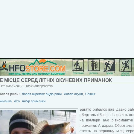
 МІСЦЕ СЕРЕД ЛІТНІХ ОКУНЕВИХ ПРИМАНОК
 Вт, 03/20/2012 - 18:33 автор:admin
Ловля риби:
Ловля окремих видів риби
,
Ловля окуня
,
Спінінг
риманка
,
літо
,
вибір приманки
Багато рибалок вже давно за
обертальні блешні і ловлять як
на воблери або різноманітні
приманки. А дарма. Обертальн
стоять на першому місці сере