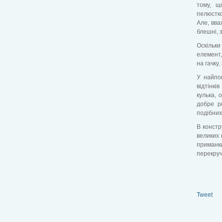
тому, щ
пелюстко
Але, вва
блешні, з
Оскільк
елемент,
на гачку,
У найпо
відтінк
кулька, 
добре ро
подібних
В констр
великих 
приманки
перекруч
Tweet