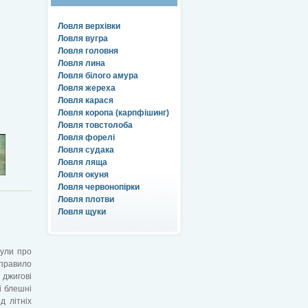
Ловля верхівки
Ловля вугра
Ловля головня
Ловля лина
Ловля білого амура
Ловля жереха
Ловля карася
Ловля коропа (карпфішинг)
Ловля товстолоба
Ловля форелі
Ловля судака
Ловля ляща
Ловля окуня
Ловля червонопірки
Ловля плотви
Ловля щуки
були про
 правило
 джигові
і блешні
д літніх