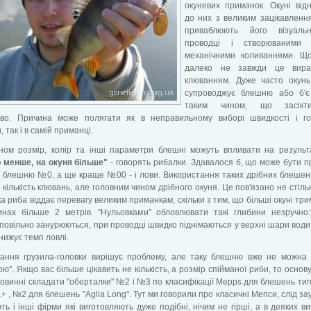
окуневих приманок. Окуні від
до них з великим зацікавленн
приваблюють його візуал
проводці і створюваними
механічними коливаннями. Що
далеко не завжди це вира
клюванням. Дуже часто окунь
супроводжує блешню або б'є
таким чином, що засікт
во. Причина може полягати як в неправильному виборі швидкості і го
 так і в самій приманці.
ном розмір, колір та інші параметри блешні можуть впливати на резуль
р менше, на окуня більше"
- говорять рибалки. Здавалося б, що може бути п
 блешню №0, а ще краще №00 - і лови. Використання таких дрібних блешен
 кількість клювань, але головним чином дрібного окуня. Це пов'язано не стільк
а риба віддає перевагу великим приманкам, скільки з тим, що більші окуні тр
инах більше 2 метрів. "Нульовками" обловлювати такі глибини незручно
 повільно занурюються, при проводці швидко піднімаються у верхні шари води 
нижує темп ловлі.
вання грузила-головки вирішує проблему, але таку блешню вже не можна
ою". Якщо вас більше цікавить не кількість, а розмір спійманої риби, то основ
овинні складати "оберталки" №2 і №3 по класифікації Mepps для блешень типу
+ , №2 для блешень "Aglia Long". Тут ми говорили про класичні Мепси, слід за
ть і інші фірми які виготовляють дуже подібні, нічим не гірші, а в деяких ви