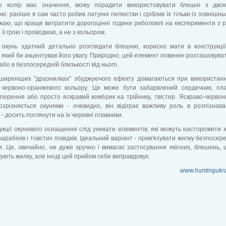
о колір має значення, можу порадити використовувати блешні з двок
ю: раніше я сам часто робив латунні пелюстки і сріблив їх тільки із зовнішньо
жаю, що краще витратити дорогоцінні години риболовлі на експерименти з 
 її грою і проводкою, а не з кольором.
и окунь здатний детально розглядати блешню, корисно мати в конструкці
 який би акцентував його увагу. Природно, цей елемент повинен розташовува
 або в безпосередній близькості від нього.
ширеніших "дразнилках" збуджуючого ефекту домагаються при використанн
ів червоно-оранжевого кольору. Це може бути забарвлений сердечник, пл
оперення або просто яскравий кембрик на трійнику, твістер. Яскраво-червон
зрізняється окунями - очевидно, він відіграє важливу роль в розпізнава
 - досить поглянути на їх черевні плавники.
укції окуневого оснащення слід уникати елементів, які можуть насторожити х
карабінів і товстих повідків. Ідеальний варіант - прив'язувати жилку безпосер
. Це, звичайно, не дуже зручно і вимагає застосування якісних, блешень,
ують жилку, але іноді цей прийом себе виправдовує.
www.huntingukr