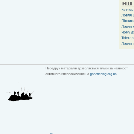
ІНШІ
Кетчер
Ловля 
Півники
Ловля х
Чому д
Твісте
Ловля 
Передрук матеріалів дозволяється тільки за наявності
активного гіперпосилання на
gonefishing.org.ua