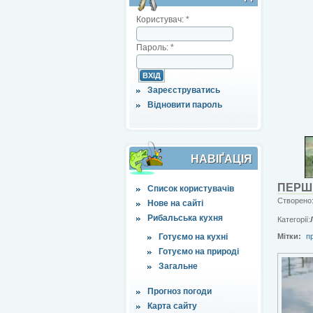
Користувач:
*
Пароль:
*
Зареєструватись
Відновити пароль
НАВІҐАЦІЯ
ПЕРШЕ
Список користувачів
Створено:
Нове на сайті
Рибальська кухня
Категорії:
Готуємо на кухні
Мітки:
п
Готуємо на природі
Загальне
Прогноз погоди
Карта сайту