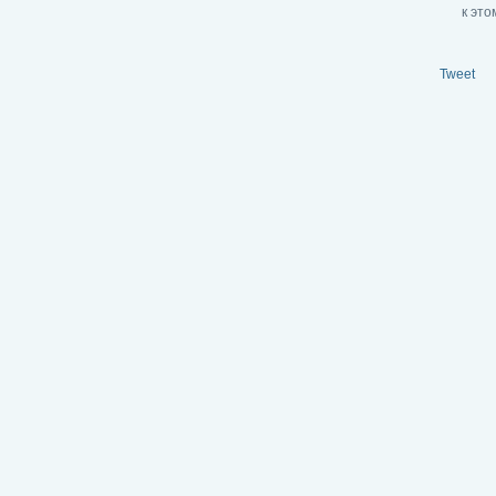
к это
Tweet