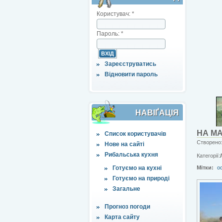
Користувач:
*
Пароль:
*
Зареєструватись
Відновити пароль
НАВІҐАЦІЯ
НА МА
Список користувачів
Створено:
Нове на сайті
Рибальська кухня
Категорії:
Готуємо на кухні
Мітки:
о
Готуємо на природі
Загальне
Прогноз погоди
Карта сайту