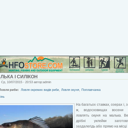
ЛЬКА І СИЛІКОН
 Ср, 10/07/2015 - 20:53 автор:admin
Ловля риби:
Ловля окремих видів риби
,
Ловля окуня
,
Поплавчанка
сінь
На багатьох ставках, озерах і, 
ж, водосховищах восени 
ловлять окуня на малька. Ве
дрібні уклейки заготовл
заздалегідь або прямо на місці 