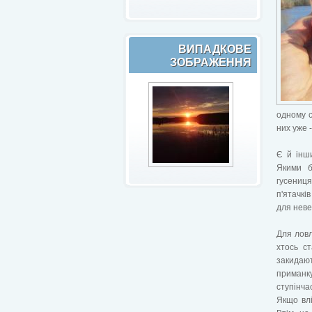
ВИПАДКОВЕ
ЗОБРАЖЕННЯ
одному с
них уже 
Є й інши
Якими б
гусениця
п'ятачкі
для неве
Для ловл
хтось с
закидаю
приманку
ступінча
Якщо влі