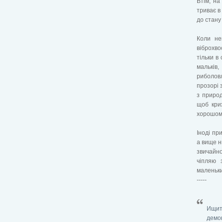
Втім, на
триває в
до стану
Коли не
віброхво
тільки в
мальків
риболовл
прозорі 
з природ
щоб крих
хорошому
Іноді пр
а вище н
звичайно
чіпляю 
маленьки
-----
Ищит
демо