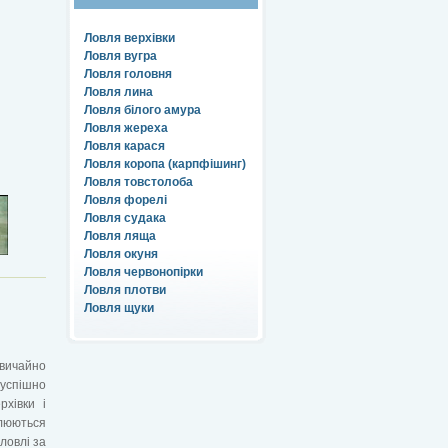
Ловля верхівки
Ловля вугра
Ловля головня
Ловля лина
Ловля білого амура
Ловля жереха
Ловля карася
Ловля коропа (карпфішинг)
Ловля товстолоба
Ловля форелі
Ловля судака
Ловля ляща
Ловля окуня
Ловля червонопірки
Ловля плотви
Ловля щуки
звичайно
успішно
рхівки і
юються
ловлі за