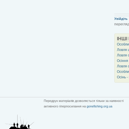
Увійдіть
перегляд
ІНШІ
Особлив
Ловля 
Ловля 
Осіння
Ловля 
Особлив
Осінь -
Передрук матеріалів дозволяється тільки за наявності
активного гіперпосилання на
gonefishing.org.ua