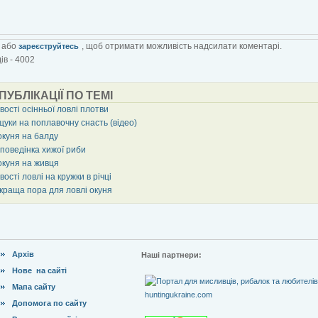
або
, щоб отримати можливість надсилати коментарі.
зареєструйтесь
ів - 4002
 ПУБЛІКАЦІЇ ПО ТЕМІ
ості осінньої ловлі плотви
щуки на поплавочну снасть (відео)
окуня на балду
 поведінка хижої риби
окуня на живця
ості ловлі на кружки в річці
 краща пора для ловлі окуня
Архів
Наші партнери:
Нове на сайті
Мапа сайту
Допомога по сайту