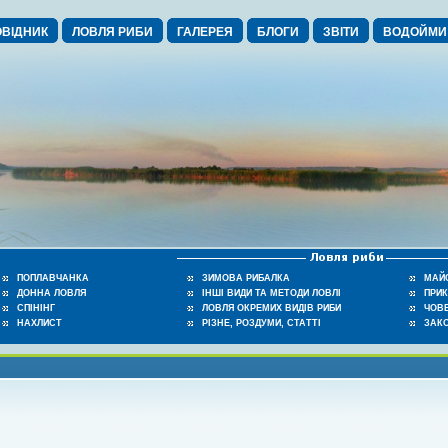
ВІДНИК
ЛОВЛЯ РИБИ
ГАЛЕРЕЯ
БЛОГИ
ЗВІТИ
ВОДОЙМИ
ПОПЛАВЧАНКА
ЗИМОВА РИБАЛКА
МАЙ
ДОННА ЛОВЛЯ
ІНШІ ВИДИ ТА МЕТОДИ ЛОВЛІ
ПРИ
СПІНІНГ
ЛОВЛЯ ОКРЕМИХ ВИДІВ РИБИ
ЧОВЕ
НАХЛИСТ
РІЗНЕ, РОЗДУМИ, СТАТТІ
ЗАК