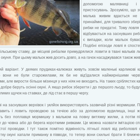
допомогою малявниці і
пристосувань. Зрозуміло, що з
малька живим вдається не 
принаймні, для тривалого збері
рибки не придатні. Тому ловля
відбувається на заснувших риб
є випадки, коли мальок бува
Подібні епізоди ловлі я спосте
ільському ставку, де місцеві рибалки примудрялися ловити в твані мальків л
- окуня. При цьому мальок жив досить довго, а на гачок насаджувався також жи
й варіант. У деяких прудиках-калюжах живуть зовсім маленькі карликові к
 вони не були старожилами, як би не від'їдалися найжирнішими черв'
ми, але вирости більше мізинця у них ніяк не виходить. На таких сріблястих ка
в добре беруть осінні окуні. А якщо рибок зберегти і до першого льоду, то буду
ликих щучок на ставках, де лід стає в першу чергу.
і на заснувших верхівок і уклйок використовують зазвичай різні мормишки. 
тавить і ловить проводкою за течією або за допомогою вудилища, інші 
ть без поплавця мормишку з мальком на повну витяжку жилки, а потім п
 до човна або до берега короткими ривками. Це можна назвати імітацією спі
стої проводки. І тут також помітно відмінність літньої ловлі від риболовлі о
тку окуні хапали приманку в півводи, то тепер вони схильні брати її ближче