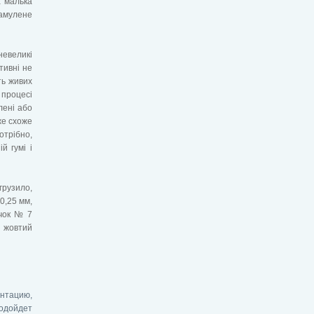
а малька
замулене
невеликі
тивні не
ть живих
 процесі
лені або
же схоже
отрібно,
й гумі і
грузило,
0,25 мм,
ачок № 7
 жовтий
ентацию,
одойдет