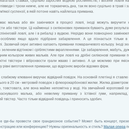
 багатьох ставках, суцільно зарослих водною рослинністю, і восени ловля н
 півводи і трохи нижче, але не торкаючись дна, так як воно суцільно в траві і 
 м'якої суспензії, в якій потоне навіть найлегша приманка.
має малька або він закінчився в процесі ловлі, іноді можуть виручити 
сти або твістери. Ці найменші з силіконових приманок бувають дуже результа
 спінінговій ловлі, але і в рибалці з вудкою. Нерідко вони повноцінно замінюю
, особливо якщо вдало підібране забарвлення. А це пізнається тільки в
і. Зазвичай окуні активно хапають приманки помаранчевого кольору. Іноді зе
з зеленим відтінком і сріблястими вкрапленнями. Це забарвлення, мабуть, ду
ним кольором живих мальків. Але при ловлі на дрібні силіконові приманки п
ітні твістери і віброхвости грали жваво і активно. А це можливо при якісні
 рівні виготовлення приманки, що відрізняє вироби відомих фірм.
и слабкому клюванні виручає відвідний повідок. На основній плетінці я ставлю 
ього в 20 см - метровий поводок з флюорокарбонової жилки. Жилка діаметром 
, товстовата, але вона майже непомітна у воді. На звичайний короповий г
заснувшого малька, або невелику приманку з їстівної гуми, наприклад,
й твістер. Часто тільки відвідний повідець і приносить здобич.
е где-бы провести свое грандиозное событие? Может быть концерт, през
нстрацию или конференцию? Нужны оригинальность и стиль?
Малая опера
п