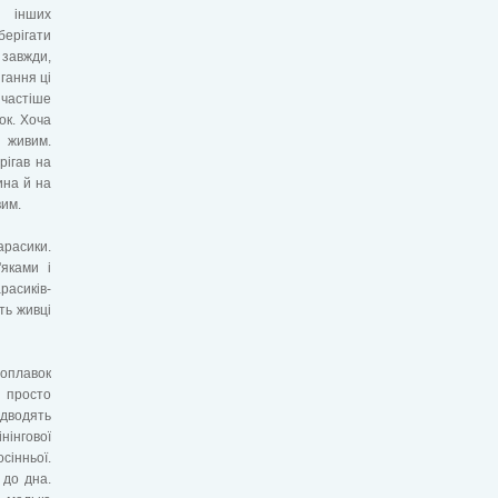
 інших
берігати
завжди,
гання ці
 частіше
ок. Хоча
є живим.
рігав на
ина й на
вим.
арасики.
яками і
расиків-
ть живці
Поплавок
ж просто
ідводять
нінгової
сінньої.
 до дна.