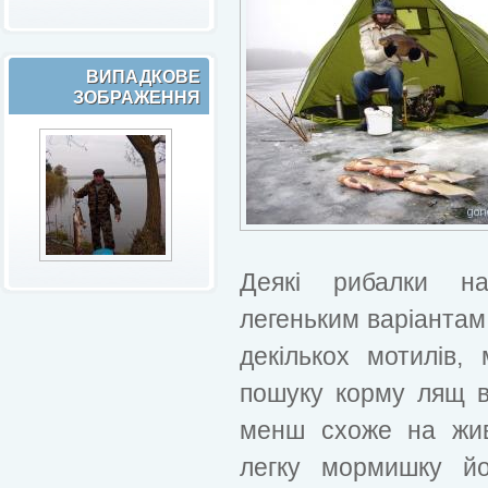
ВИПАДКОВЕ
ЗОБРАЖЕННЯ
Деякі рибалки на
легеньким варіанта
декількох мотилів
пошуку корму лящ в
менш схоже на жив
легку мормишку йо