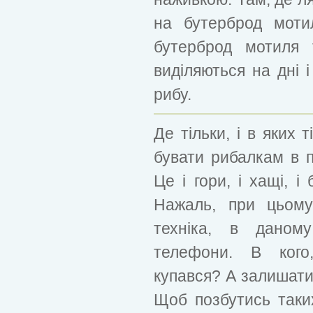
на бутерброд моти
бутерброд мотиля т
виділяються на дні
рибу.
Де тільки, і в яких 
бувати рибалкам в 
Це і гори, і хащі, і 
Нажаль, при цьому
техніка, в дано
телефони. В кого
купався? А залишатис
Щоб позбутись таки