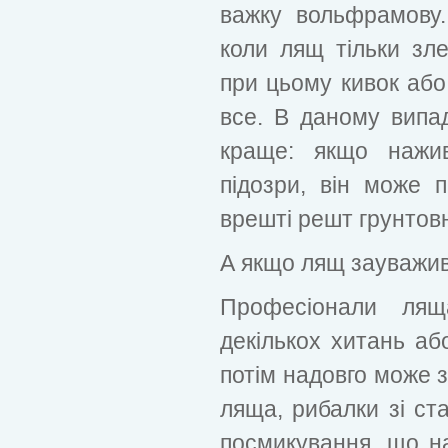
важку вольфрамову.
коли лящ тільки зле
при цьому кивок або 
все. В даному випа
краще: якщо нажи
підозри, він може п
врешті решт грунтовн
А якщо лящ зауважив
Професіонали лящ
декількох хитань аб
потім надовго може 
ляща, рибалки зі ста
посмикування, що н