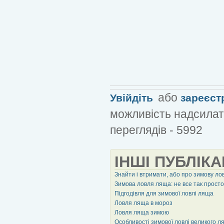
або
Увійдіть
зареєст
можливість надсилат
переглядів - 5992
ІНШІ ПУБЛІКА
Знайти і втримати, або про зимову л
Зимова ловля ляща: не все так просто
Підгодівля для зимової ловлі ляща
Ловля ляща в мороз
Ловля ляща зимою
Особливості зимової ловлі великого л