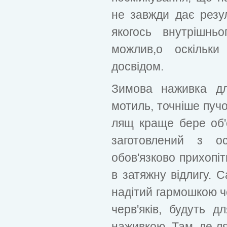
не завжди дає резул
якогось внутрішнь
можлив,о оскільки
досвідом.
Зимова наживка дл
мотиль, точніше пучо
лящ краще бере об'
заготовлений з ос
обов'язково прихопі
в затяжну відлигу. С
надітий гармошкою че
черв'яків, будуть 
наживкою. Там, де л