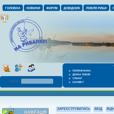
ГОЛОВНА
НОВИНИ
ФОРУМ
ДОВІДНИК
ЛОВЛЯ РИБИ
ПОПЛАВЧАНКА
ДОННА ЛОВЛЯ
СПІНІНГ
Пошук :
НАХЛИСТ
ЗАРЕЄСТРУВАТИСЬ
ВХІД
ВІД
НАВІҐАЦІЯ