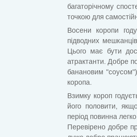
багаторічному спост
точкою для самостій
Восени коропи году
підводних мешканців
Цього має бути дос
атрактанти. Добре п
банановим "соусом"
коропа.
Взимку короп годуєт
його половити, якщ
період повинна легк
Перевірено добре пр