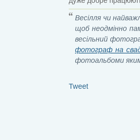
дуже добре працюють
Весілля чи найважл
щоб неодмінно па
весільний фотогр
фотограф на свад
фотоальбоми яким
Tweet