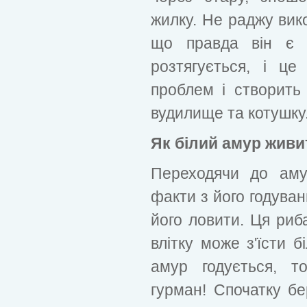
жилку. Не раджу вик
що правда він є 
розтягується, і ц
проблем і створить
вудилище та котушку
Як білий амур живи
Переходячи до аму
факти з його годуван
його ловити. Ця ри
влітку може з'їсти 
амур годується, т
гурман! Спочатку бе