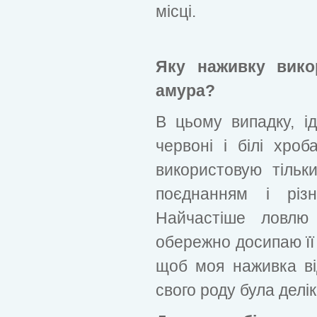
місці.
Яку наживку вико
амура?
В цьому випадку, ід
червоні і білі хроб
використовую тільк
поєднанням і різн
Найчастіше ловлю
обережно досипаю її 
щоб моя наживка ві
свого роду була делі