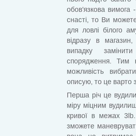
обов'язкова вимога -
снасті, то Ви может
для ловлі білого а
відразу в магазин
випадку замінит
спорядження. Тим
можливість вибрат
описую, то це варто 
Перша річ це вудили
міру міцним вудили
кривої в межах 3lb
зможете маневруват