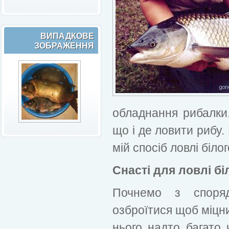
ВИПАДКОВЕ
ЗОБРАЖЕННЯ
обладнання рибалки.
що і де ловити рибу.
мій спосіб ловлі біло
Снасті для ловлі бі
Почнемо з споря
озброїтися щоб міцни
нього надто багато