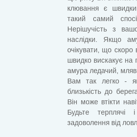
клювання є швидки
такий самий спосі
Нерішучість з ваш
наслідки. Якщо ам
очікувати, що скоро 
швидко вискакує на 
амура ледачий, мляви
Вам так легко - я
близькість до берега
Він може втікти наві
Будьте терплячі 
задоволення від ловл