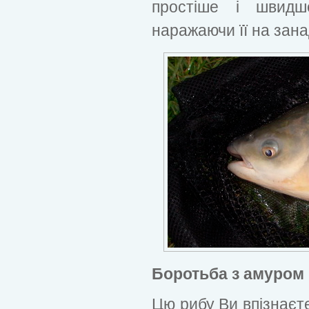
простіше і швид
наражаючи її на зана
Боротьба з амуром
Цю рибу Ви впізнаєте