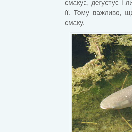
смакує, дегустує і л
її. Тому важливо, 
смаку.