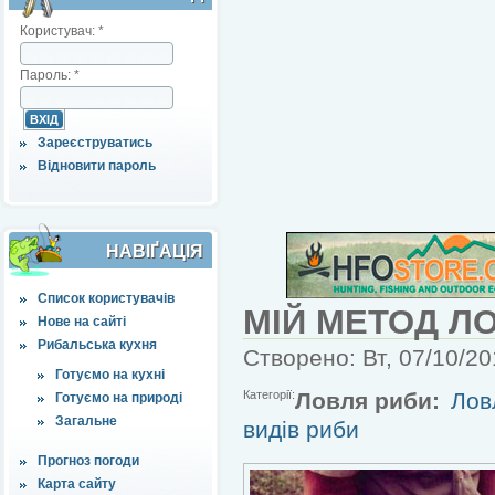
Користувач:
*
Пароль:
*
Зареєструватись
Відновити пароль
НАВІҐАЦІЯ
Список користувачів
МІЙ МЕТОД ЛО
Нове на сайті
Рибальська кухня
Створено: Вт, 07/10/20
Готуємо на кухні
Категорії:
Ловля риби:
Лов
Готуємо на природі
Загальне
видів риби
Прогноз погоди
Карта сайту