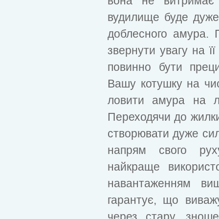
вона не витримає 
вудилище буде дуже 
доблесного амура. 
звернути увагу на її
повинно бути прец
Вашу котушку на чи
ловити амура на л
Переходячи до жилки
створювати дуже силь
напрям свого рух
найкраще використ
навантаженням ви
гарантує, що вива
через стару, знош