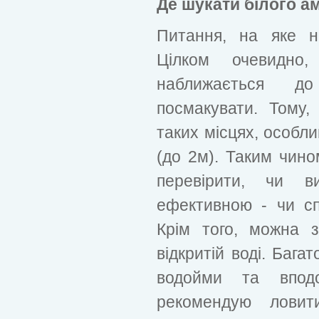
Де шукати білого а
Питання, на яке не
Цілком очевидно
наближається д
посмакувати. Тому
таких місцях, особли
(до 2м). Таким чин
перевірити, чи в
ефективною - чи сп
Крім того, можна 
відкритій воді. Бага
водойми та впод
рекомендую ловит