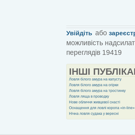
або
Увійдіть
зареєст
можливість надсилат
переглядів 19419
ІНШІ ПУБЛІКА
Ловля білого амура на капусту
Ловля білого амура на огірки
Ловля білого амура на тростинку
Ловля ляща в проводку
Нове обличчя живцевої снасті
Оснащення для ловлі коропа «in-line»
Нічна ловля судака у вересні