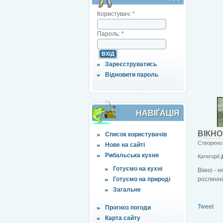
Користувач:
*
Пароль:
*
Зареєструватись
Відновити пароль
НАВІҐАЦІЯ
ВІКНО
Список користувачів
Створено:
Нове на сайті
Рибальська кухня
Категорії:
Готуємо на кухні
Вікно - 
Готуємо на природі
рослинні
Загальне
Tweet
Прогноз погоди
Карта сайту