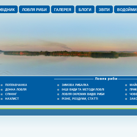
ВІДНИК
ЛОВЛЯ РИБИ
ГАЛЕРЕЯ
БЛОГИ
ЗВІТИ
ВОДОЙМИ
ПОПЛАВЧАНКА
ЗИМОВА РИБАЛКА
МАЙ
ДОННА ЛОВЛЯ
ІНШІ ВИДИ ТА МЕТОДИ ЛОВЛІ
ПРИ
СПІНІНГ
ЛОВЛЯ ОКРЕМИХ ВИДІВ РИБИ
ЧОВЕ
НАХЛИСТ
РІЗНЕ, РОЗДУМИ, СТАТТІ
ЗАК