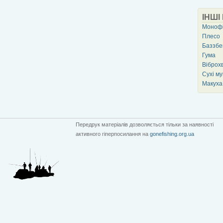
ІНШІ
Моноф
Плесо
Баззбе
Гума
Віброхв
Сухі м
Макуха
Передрук матеріалів дозволяється тільки за наявності
активного гіперпосилання на
gonefishing.org.ua