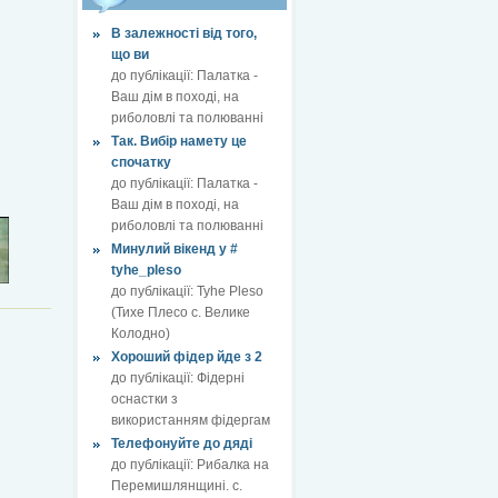
В залежності від того,
що ви
до публікації:
Палатка -
Ваш дім в поході, на
риболовлі та полюванні
Так. Вибір намету це
спочатку
до публікації:
Палатка -
Ваш дім в поході, на
риболовлі та полюванні
Минулий вікенд у #
tyhe_pleso
до публікації:
Tyhe Pleso
(Тихе Плесо с. Велике
Колодно)
Хороший фідер йде з 2
до публікації:
Фідерні
оснастки з
використанням фідергам
Телефонуйте до дяді
до публікації:
Рибалка на
Перемишлянщині. с.