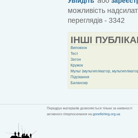
або
Увійдіть
зареєст
можливість надсилат
переглядів - 3342
ІНШІ ПУБЛІКА
Виповзок
Тест
Затон
Кружок
Мульт (мультиплікатор, мультиплікато
Підсікання
Балансир
Передрук матеріалів дозволяється тільки за наявності
активного гіперпосилання на
gonefishing.org.ua