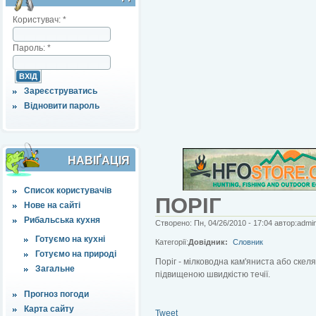
Користувач:
*
Пароль:
*
Зареєструватись
Відновити пароль
НАВІҐАЦІЯ
Список користувачів
ПОРІГ
Нове на сайті
Рибальська кухня
Створено: Пн, 04/26/2010 - 17:04 автор:admi
Готуємо на кухні
Категорії:
Довідник:
Словник
Готуємо на природі
Поріг - мілководна кам'яниста або скеляс
Загальне
підвищеною швидкістю течії.
Прогноз погоди
Карта сайту
Tweet