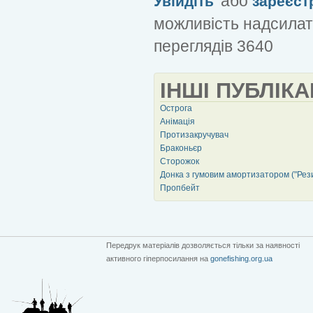
або
Увійдіть
зареєст
можливість надсилат
переглядів 3640
ІНШІ ПУБЛІКА
Острога
Анімація
Протизакручувач
Браконьєр
Сторожок
Донка з гумовим амортизатором ("Рез
Пропбейт
Передрук матеріалів дозволяється тільки за наявності
активного гіперпосилання на
gonefishing.org.ua