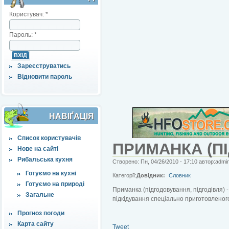
Користувач:
*
Пароль:
*
Зареєструватись
Відновити пароль
НАВІҐАЦІЯ
Список користувачів
ПРИМАНКА (ПІ
Нове на сайті
Рибальська кухня
Створено: Пн, 04/26/2010 - 17:10 автор:admi
Готуємо на кухні
Категорії:
Довідник:
Словник
Готуємо на природі
Приманка (підгодовування, підгодівля) 
Загальне
підкідування спеціально приготовленого
Прогноз погоди
Карта сайту
Tweet