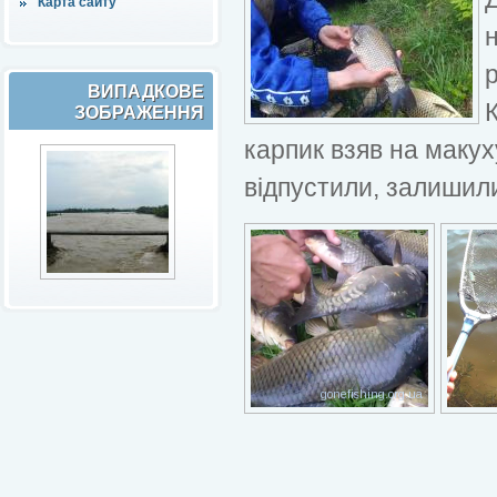
Карта сайту
н
р
ВИПАДКОВЕ
ЗОБРАЖЕННЯ
карпик взяв на маку
відпустили, залишили