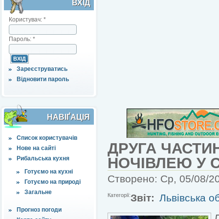
ВХІД
Користувач:
*
Пароль:
*
Зареєструватись
Відновити пароль
НАВІҐАЦІЯ
Список користувачів
ДРУГА ЧАСТИ
Нове на сайті
НОЧІВЛЕЮ У С
Рибальська кухня
Готуємо на кухні
Створено: Ср, 05/08/20
Готуємо на природі
Загальне
Категорії:
Звіт:
Львівська об
Прогноз погоди