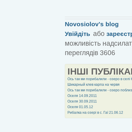
Novosiolov's blog
або
Увійдіть
зареєст
можливість надсилат
переглядів 3606
ІНШІ ПУБЛІКА
Ось так ми порибалили - озеро в селі 
Шикарный клев карпа на червя
Ось так ми порибалили - озеро поблиз
Оселя 14.09.2011
Оселя 30.09.2011
Оселя 01.05.12
Рибалка на озері в с. Гаї 21.06.12