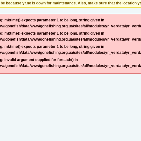
be because yr.no is down for maintenance. Also, make sure that the location you
g: mktime() expects parameter 1 to be long, string given in
ww/gonefish/data/www/gonefishing.org.ua/sites/all/modules/yr_verdata/yr_verda
g: mktime() expects parameter 1 to be long, string given in
ww/gonefish/data/www/gonefishing.org.ua/sites/all/modules/yr_verdata/yr_verda
g: mktime() expects parameter 1 to be long, string given in
ww/gonefish/data/www/gonefishing.org.ua/sites/all/modules/yr_verdata/yr_verda
g: Invalid argument supplied for foreach() in
ww/gonefish/data/www/gonefishing.org.ua/sites/all/modules/yr_verdata/yr_verda