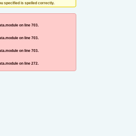
 specified is spelled correctly.
ta.module on line 703.
ta.module on line 703.
ta.module on line 703.
ta.module on line 272.