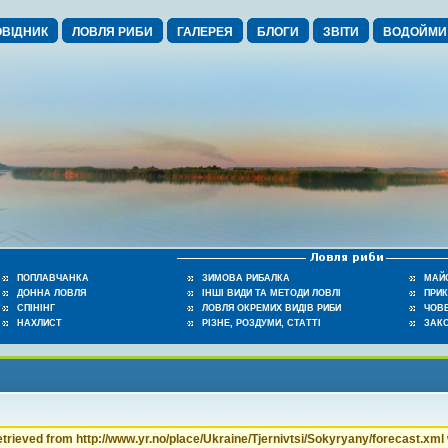
ВІДНИК
ЛОВЛЯ РИБИ
ГАЛЕРЕЯ
БЛОГИ
ЗВІТИ
ВОДОЙМИ
ПОПЛАВЧАНКА
ЗИМОВА РИБАЛКА
МАЙ
ДОННА ЛОВЛЯ
ІНШІ ВИДИ ТА МЕТОДИ ЛОВЛІ
ПРИ
СПІНІНГ
ЛОВЛЯ ОКРЕМИХ ВИДІВ РИБИ
ЧОВЕ
НАХЛИСТ
РІЗНЕ, РОЗДУМИ, СТАТТІ
ЗАК
retrieved from http://www.yr.no/place/Ukraine/Tjernivtsi/Sokyryany/forecast.xml w