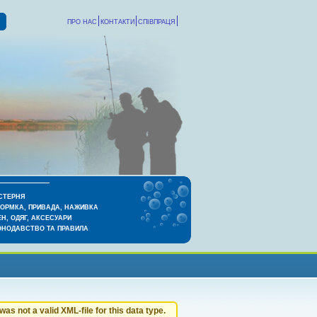
ПРО НАС
КОНТАКТИ
СПІВПРАЦЯ
СТЕРНЯ
КОРМКА, ПРИВАДА, НАЖИВКА
Н, ОДЯГ, АКСЕСУАРИ
ОНОДАВСТВО ТА ПРАВИЛА
as not a valid XML-file for this data type.