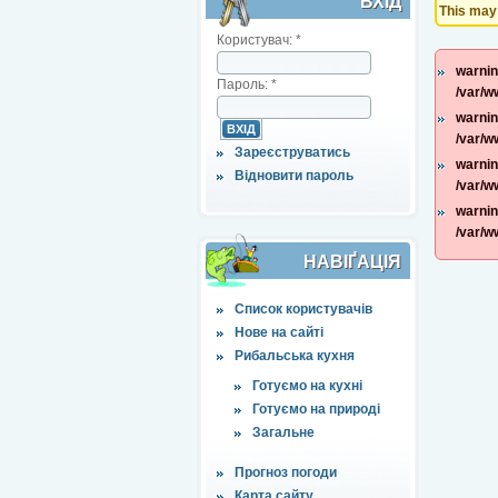
ВХІД
This may 
Користувач:
*
warnin
Пароль:
*
/var/w
warnin
/var/w
Зареєструватись
warnin
Відновити пароль
/var/w
warnin
/var/w
НАВІҐАЦІЯ
Список користувачів
Нове на сайті
Рибальська кухня
Готуємо на кухні
Готуємо на природі
Загальне
Прогноз погоди
Карта сайту