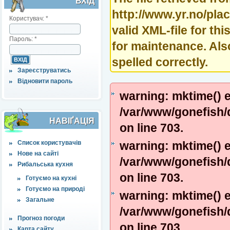
ВХІД
http://www.yr.no/pla
Користувач:
*
valid XML-file for th
Пароль:
*
for maintenance. Also
spelled correctly.
Зареєструватись
Відновити пароль
warning: mktime() e
/var/www/gonefish/
НАВІҐАЦІЯ
on line 703.
Список користувачів
warning: mktime() e
Нове на сайті
/var/www/gonefish/
Рибальська кухня
on line 703.
Готуємо на кухні
Готуємо на природі
warning: mktime() e
Загальне
/var/www/gonefish/
Прогноз погоди
on line 703.
Карта сайту