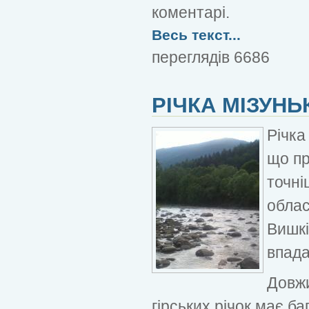
коментарі.
Весь текст...
переглядів 6686
РІЧКА МІЗУНЬ
Річка
що пр
точні
облас
Вишкі
впада
Довжи
гірських річок має ба