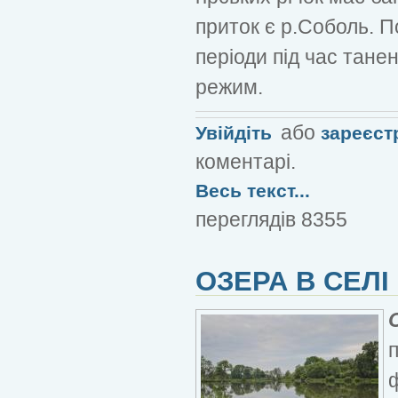
приток є р.Соболь. П
періоди під час танен
режим.
або
Увійдіть
зареєст
коментарі.
Весь текст...
переглядів 8355
ОЗЕРА В СЕЛІ 
ф