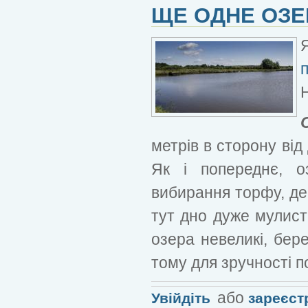
ЩЕ ОДНЕ ОЗЕ
метрів в сторону ві
Як і попереднє, о
вибирання торфу, дес
тут дно дуже мулист
озера невеликі, бере
тому для зручності п
або
Увійдіть
зареєст