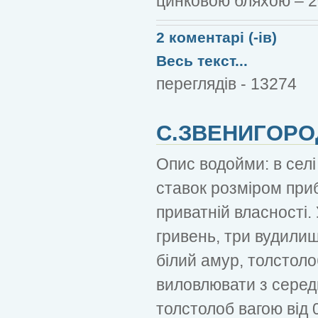
цинковою бляхою – 2
2 коментарі (-ів)
Весь текст...
переглядів - 13274
С.ЗВЕНИГОРО
Опис водойми: в селі
ставок розміром приб
приватній власності.
гривень, три вудилищ
білий амур, толстол
виловлювати з середи
толстолоб вагою від 