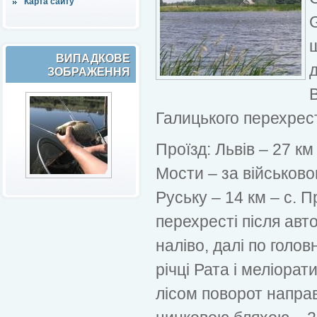
Карта сайту
ВИПАДКОВЕ
д
ЗОБРАЖЕННЯ
В
Галицького перехрес
Проїзд: Львів – 27 км
Мости – за військов
Руську – 14 км – с. 
перехресті після авт
наліво, далі по голов
річці Рата і меліорат
лісом поворот направ