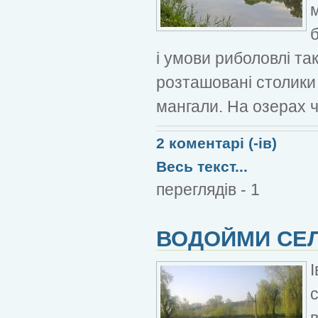
м
б
і умови риболовлі та
розташовані столики 
мангали. На озерах ч
2 коментарі (-ів)
Весь текст...
переглядів - 1
ВОДОЙМИ СЕЛ
в