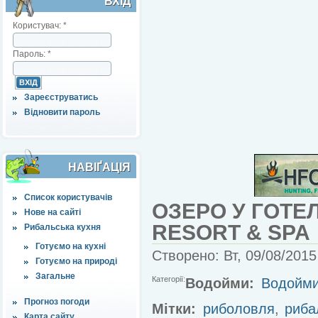
ВХІД
Користувач:
*
Пароль:
*
Зареєструватись
Відновити пароль
НАВІҐАЦІЯ
Список користувачів
ОЗЕРО У ГОТЕ
Нове на сайті
RESORT & SPA
Рибальська кухня
Готуємо на кухні
Створено: Вт, 09/08/2015
Готуємо на природі
Загальне
Категорії:
Водойми:
Водойми 
Прогноз погоди
Мітки:
риболовля
,
риба
Карта сайту