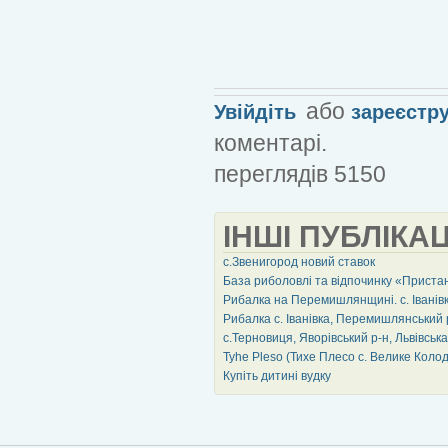
або
Увійдіть
зареєстр
коментарі.
переглядів 5150
ІНШІ ПУБЛІКАЦ
с.Звенигород новий ставок
База риболовлі та відпочинку «Приста
Рибалка на Перемишлянщині. с. Іванів
Рибалка с. Іванівка, Перемишлянський 
с.Терновиця, Яворівський р-н, Львівськ
Tyhe Pleso (Тихе Плесо с. Велике Коло
Купіть дитині вудку