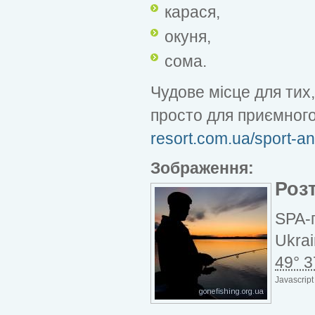
карася,
окуня,
сома.
Чудове місце для тих
просто для приємного
resort.com.ua/sport-an
Зображення:
Роз
SPA-
Ukra
49° 3
Javascript