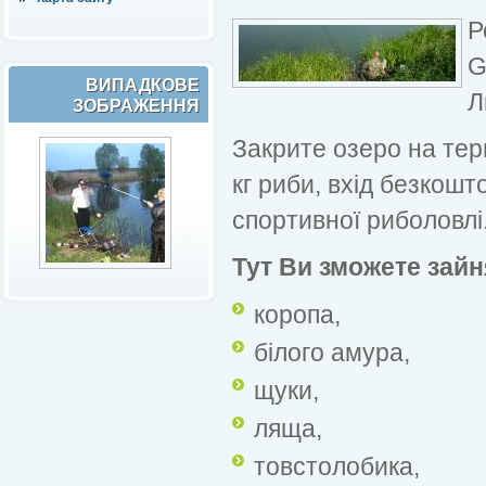
Р
G
ВИПАДКОВЕ
Л
ЗОБРАЖЕННЯ
Закрите озеро на тери
кг риби, вхід безкошт
спортивної риболовлі
Тут Ви зможете зай
коропа,
білого амура,
щуки,
ляща,
товстолобика,