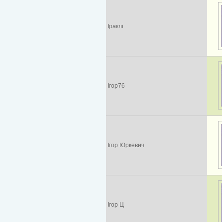
Іраклі
Ігор76
Ігор Юркевич
Ігор Ц