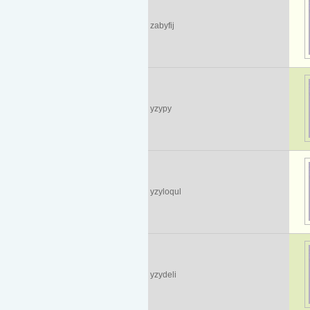
zabyfij
yzypy
yzyloqul
yzydeli