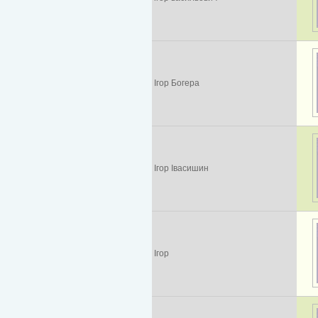
Ігор Богера
Ігор Івасишин
Ігор