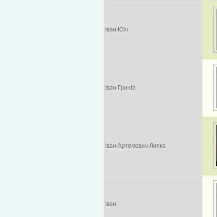
Іван Юїч
Іван Гринів
Іван Артемович Липка
Іван