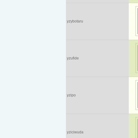
yzybotaru
yzufide
yzipo
yziciwuda