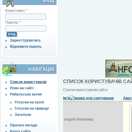
ВХІД
Користувач:
*
Пароль:
*
Зареєструватись
Відновити пароль
НАВІҐАЦІЯ
СПИСОК КОРИСТУВАЧІВ СА
Список користувачів
Нове на сайті
Список користувачів сайту
Рибальська кухня
Ім’я
Ават
Готуємо на кухні
Готуємо на природі
Загальне
андрій блаблакар
Прогноз погоди
Карта сайту