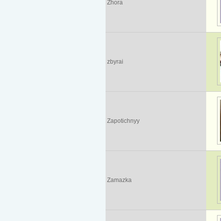
Zhora
zbyrai
Zapotichnyy
Zamazka