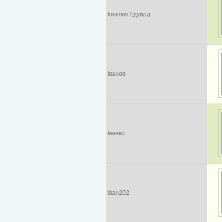
Ігнатюк Едуард
Іванов
Іванко
іван202