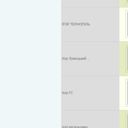
ІГОР ТЕРНОПІЛЬ
Ігор Лужецький ...
Ігор ГС
ігор васильович