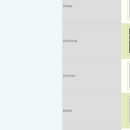
Аліна
Алігатор
іхтіолог
Ірина