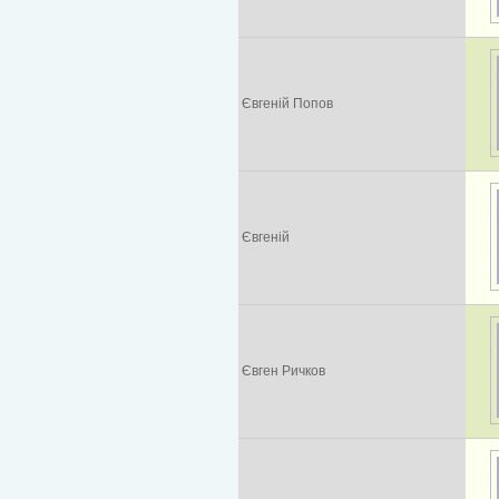
Євгеній Попов
Євгеній
Євген Ричков