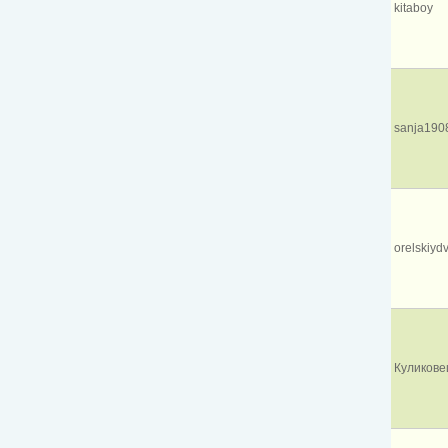
kitaboy
sanja190
orelskiyd
Куликове