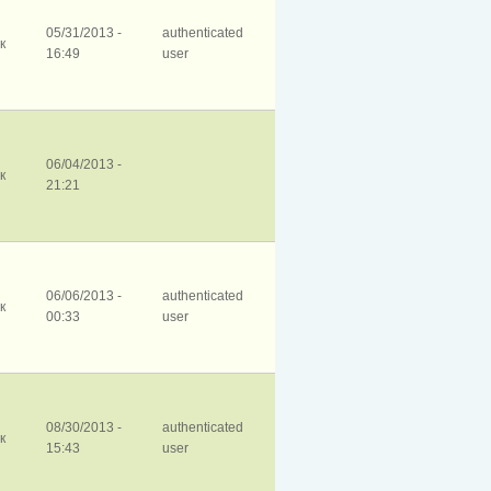
05/31/2013 -
authenticated
к
16:49
user
06/04/2013 -
к
21:21
06/06/2013 -
authenticated
к
00:33
user
08/30/2013 -
authenticated
к
15:43
user