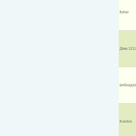
fisher
Діма.1111
рибнадз
Ksedox