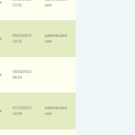
к
13:41
user
05/12/2014 -
authenticated
к
19:31
user
05/18/2013 -
к
09:44
07/12/2013 -
authenticated
к
14:49
user