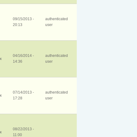
09/15/2013 -
authenticated
20:13
user
04/16/2014 -
authenticated
к
14:36
user
07/14/2013 -
authenticated
к
17:28
user
08/22/2013 -
к
11:00