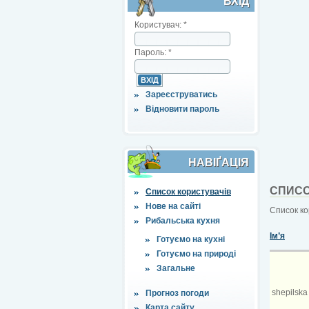
ВХІД
Користувач:
*
Пароль:
*
Зареєструватись
Відновити пароль
НАВІҐАЦІЯ
СПИСО
Список користувачів
Нове на сайті
Список ко
Рибальська кухня
Ім’я
Готуємо на кухні
Готуємо на природі
Загальне
shepilska
Прогноз погоди
Карта сайту