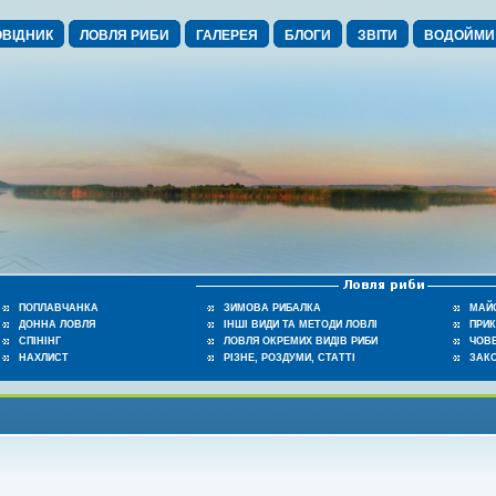
ВІДНИК
ЛОВЛЯ РИБИ
ГАЛЕРЕЯ
БЛОГИ
ЗВІТИ
ВОДОЙМИ
ПОПЛАВЧАНКА
ЗИМОВА РИБАЛКА
МАЙ
ДОННА ЛОВЛЯ
ІНШІ ВИДИ ТА МЕТОДИ ЛОВЛІ
ПРИ
СПІНІНГ
ЛОВЛЯ ОКРЕМИХ ВИДІВ РИБИ
ЧОВЕ
НАХЛИСТ
РІЗНЕ, РОЗДУМИ, СТАТТІ
ЗАК