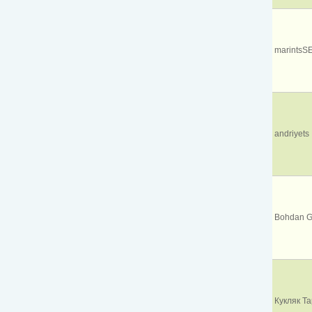
marintsS
andriyets
Bohdan G
Кукляк Т