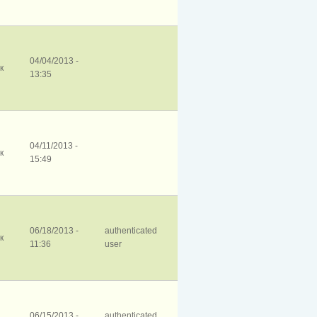
04/04/2013 -
к
13:35
04/11/2013 -
к
15:49
06/18/2013 -
authenticated
к
11:36
user
06/15/2013 -
authenticated