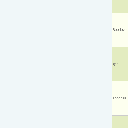
Beerlover
кузя
ярослав