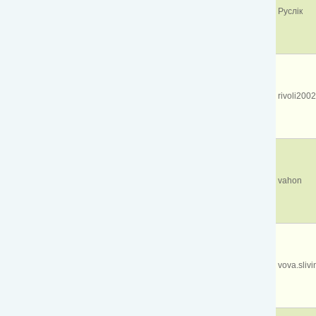
Руслік
rivoli2002
vahon
vova.sliv