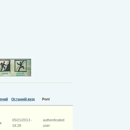
ючий
Останній вхід
Ролі
05/21/2013 -
authenticated
к
18:28
user