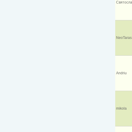
Святосл
NeoTaras
Andriu
mikola