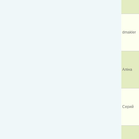
dmakler
Аліна
Серий