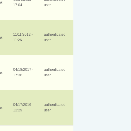
ак
17:04
user
11/11/2012 -
authenticated
ак
11:26
user
04/18/2017 -
authenticated
ак
17:36
user
04/17/2016 -
authenticated
ак
12:29
user