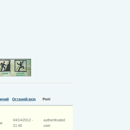
іючий
Останній вхід
Ролі
04/14/2012 -
authenticated
ак
21:40
user