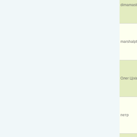
dimamast
marshalp
Олег Ціхі
петр