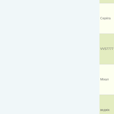
Серёга
VVS7777
Міхал
веджік