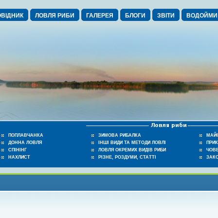
ВІДНИК
ЛОВЛЯ РИБИ
ГАЛЕРЕЯ
БЛОГИ
ЗВІТИ
ВОДОЙМИ
ПОПЛАВЧАНКА
ЗИМОВА РИБАЛКА
МАЙ
ДОННА ЛОВЛЯ
ІНШІ ВИДИ ТА МЕТОДИ ЛОВЛІ
ПРИ
СПІНІНГ
ЛОВЛЯ ОКРЕМИХ ВИДІВ РИБИ
ЧОВЕ
НАХЛИСТ
РІЗНЕ, РОЗДУМИ, СТАТТІ
ЗАК