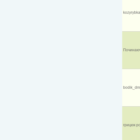
kozyrybk
Починаючи
bodik_dm
грицюк р