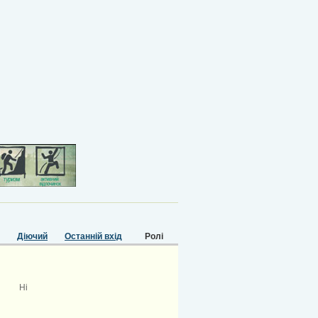
Діючий
Останній вхід
Ролі
Ні