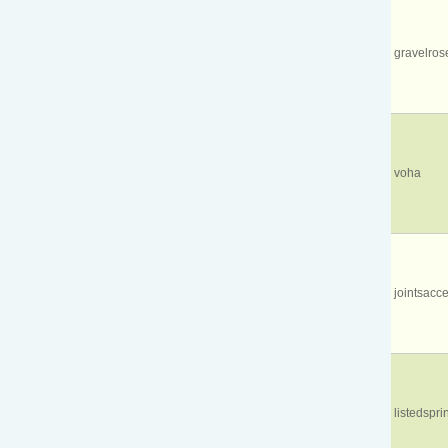
gravelros
voha
jointsacc
listedspri