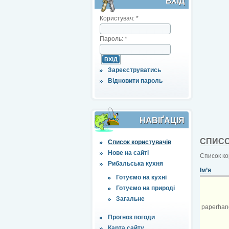
ВХІД
Користувач:
*
Пароль:
*
Зареєструватись
Відновити пароль
НАВІҐАЦІЯ
СПИСО
Список користувачів
Нове на сайті
Список ко
Рибальська кухня
Ім’я
Готуємо на кухні
Готуємо на природі
Загальне
paperhan
Прогноз погоди
Карта сайту