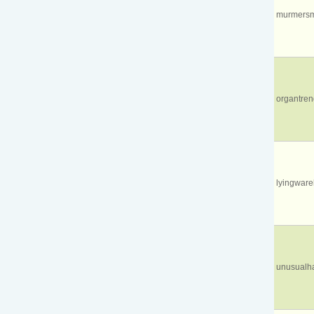
murmers
organtren
lyingwar
unusualh