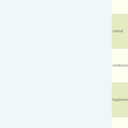
owibaf
invidious
fragileh