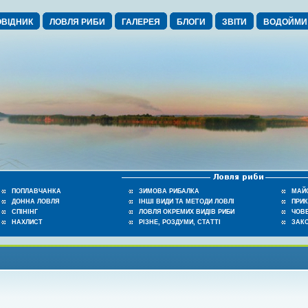
ВІДНИК
ЛОВЛЯ РИБИ
ГАЛЕРЕЯ
БЛОГИ
ЗВІТИ
ВОДОЙМИ
ПОПЛАВЧАНКА
ЗИМОВА РИБАЛКА
МАЙ
ДОННА ЛОВЛЯ
ІНШІ ВИДИ ТА МЕТОДИ ЛОВЛІ
ПРИ
СПІНІНГ
ЛОВЛЯ ОКРЕМИХ ВИДІВ РИБИ
ЧОВЕ
НАХЛИСТ
РІЗНЕ, РОЗДУМИ, СТАТТІ
ЗАК