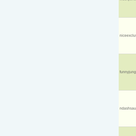
niceexclu
funnyjung
ndashsau