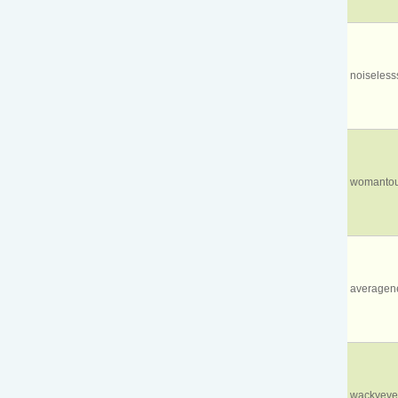
noiseless
womantou
averagen
wackyeve