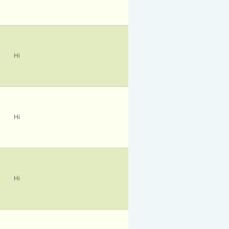
Ні
Ні
Ні