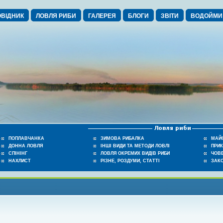
ВІДНИК
ЛОВЛЯ РИБИ
ГАЛЕРЕЯ
БЛОГИ
ЗВІТИ
ВОДОЙМИ
ПОПЛАВЧАНКА
ЗИМОВА РИБАЛКА
МАЙ
ДОННА ЛОВЛЯ
ІНШІ ВИДИ ТА МЕТОДИ ЛОВЛІ
ПРИ
СПІНІНГ
ЛОВЛЯ ОКРЕМИХ ВИДІВ РИБИ
ЧОВЕ
НАХЛИСТ
РІЗНЕ, РОЗДУМИ, СТАТТІ
ЗАК