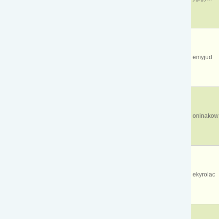
emyjud
oninakow
ekyrolac