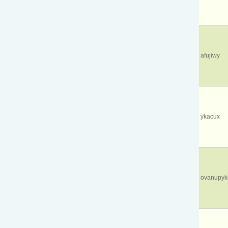
afujiwy
ykacux
ovanupyk