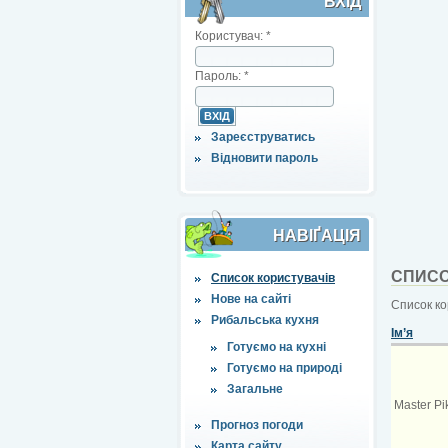
ВХІД
Користувач:
*
Пароль:
*
Зареєструватись
Відновити пароль
НАВІҐАЦІЯ
СПИСО
Список користувачів
Нове на сайті
Список ко
Рибальська кухня
Ім’я
Готуємо на кухні
Готуємо на природі
Загальне
Master Pi
Прогноз погоди
Карта сайту