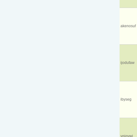
akenosuf
ijodufaw
ibyseg
ygigywi