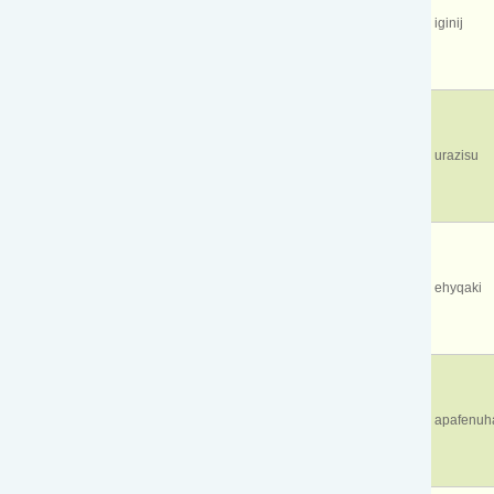
iginij
urazisu
ehyqaki
apafenuh