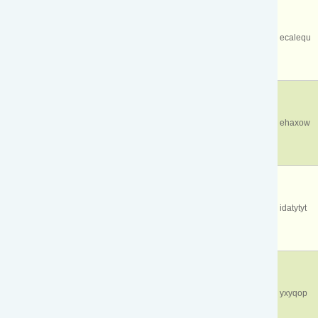
ecalequ
ehaxow
idatytyt
yxyqop