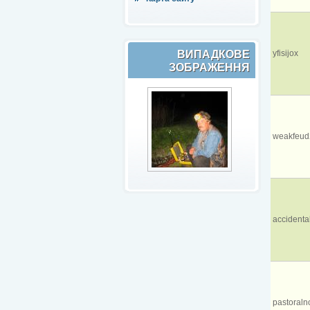
ВИПАДКОВЕ
yfisijox
ЗОБРАЖЕННЯ
weakfeud
accidental
pastoraln