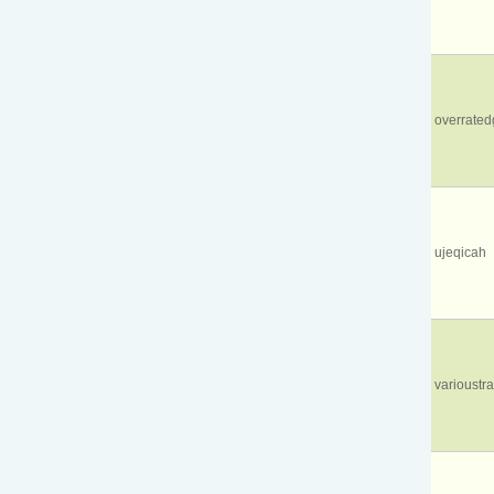
overrate
ujeqicah
varioustra