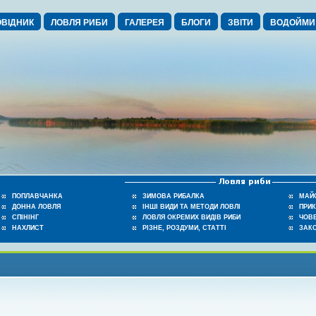
ВІДНИК
ЛОВЛЯ РИБИ
ГАЛЕРЕЯ
БЛОГИ
ЗВІТИ
ВОДОЙМИ
ПОПЛАВЧАНКА
ЗИМОВА РИБАЛКА
МАЙ
ДОННА ЛОВЛЯ
ІНШІ ВИДИ ТА МЕТОДИ ЛОВЛІ
ПРИ
СПІНІНГ
ЛОВЛЯ ОКРЕМИХ ВИДІВ РИБИ
ЧОВЕ
НАХЛИСТ
РІЗНЕ, РОЗДУМИ, СТАТТІ
ЗАК