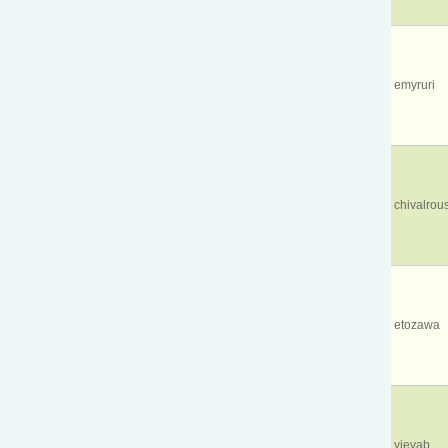
emyruri
chivalrou
etozawa
yjevab