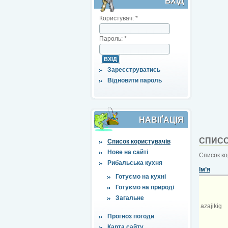
ВХІД
Користувач:
*
Пароль:
*
Зареєструватись
Відновити пароль
НАВІҐАЦІЯ
СПИСО
Список користувачів
Нове на сайті
Список ко
Рибальська кухня
Ім’я
Готуємо на кухні
Готуємо на природі
Загальне
azajikig
Прогноз погоди
Карта сайту