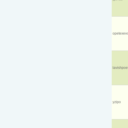
opetexev
lavishpoe
yzipo