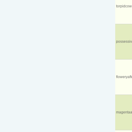
torpidco
possessi
floweryafte
magentaa