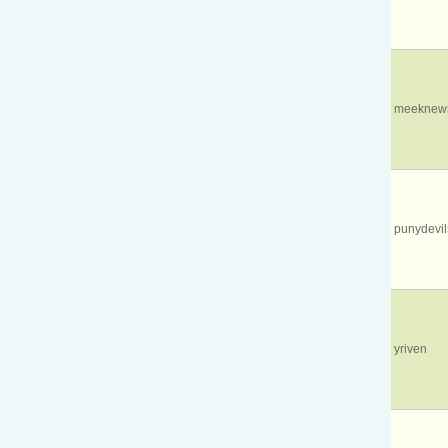
meeknews
punydevi
yriven