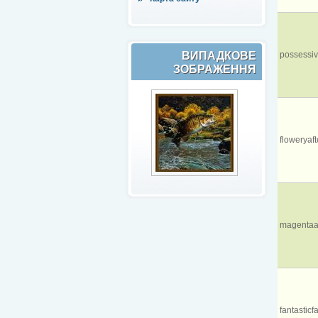
ВИПАДКОВЕ
possessi
ЗОБРАЖЕННЯ
floweryafte
magentaa
fantasticf