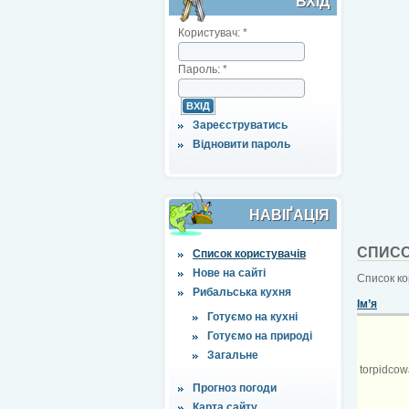
ВХІД
Користувач:
*
Пароль:
*
Зареєструватись
Відновити пароль
НАВІҐАЦІЯ
СПИСО
Список користувачів
Нове на сайті
Список ко
Рибальська кухня
Ім’я
Готуємо на кухні
Готуємо на природі
Загальне
torpidco
Прогноз погоди
Карта сайту