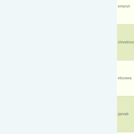
emyruri
chivalrou
etozawa
yjevab