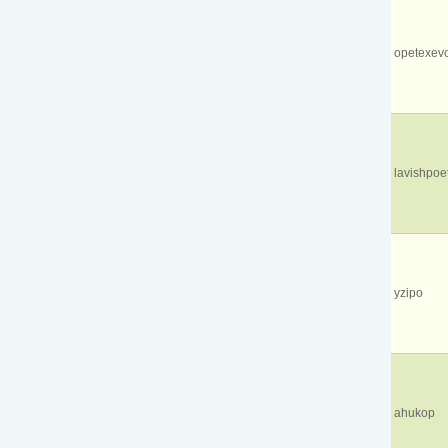
opetexev
lavishpoe
yzipo
ahukop