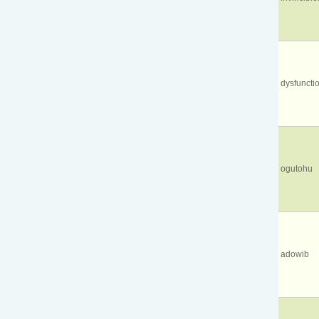
dysfuncti
ogutohu
adowib