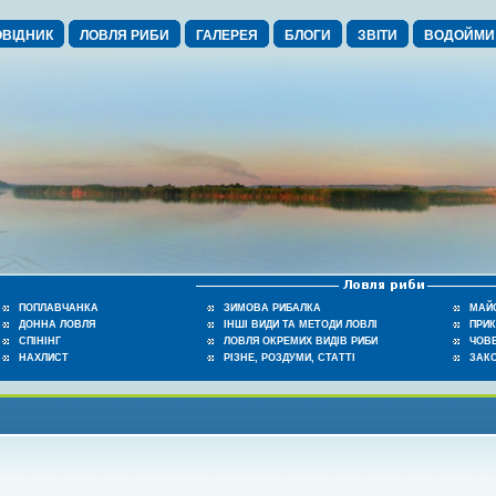
ВІДНИК
ЛОВЛЯ РИБИ
ГАЛЕРЕЯ
БЛОГИ
ЗВІТИ
ВОДОЙМИ
ПОПЛАВЧАНКА
ЗИМОВА РИБАЛКА
МАЙ
ДОННА ЛОВЛЯ
ІНШІ ВИДИ ТА МЕТОДИ ЛОВЛІ
ПРИ
СПІНІНГ
ЛОВЛЯ ОКРЕМИХ ВИДІВ РИБИ
ЧОВЕ
НАХЛИСТ
РІЗНЕ, РОЗДУМИ, СТАТТІ
ЗАК