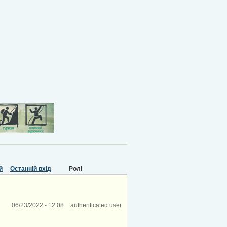
й
Останній вхід
Ролі
06/23/2022 - 12:08
authenticated user