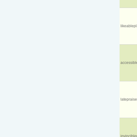
likeablep
accessibl
lateprais
invincibl