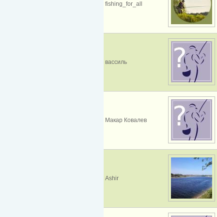
fishing_for_all
вассиль
Макар Ковалев
Ashir