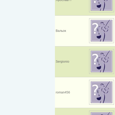
Вальок
Sergionio
roman456