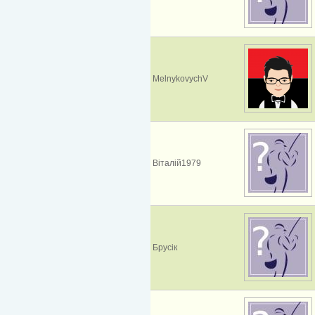
MelnykovychV
Вiталiй1979
Брусік