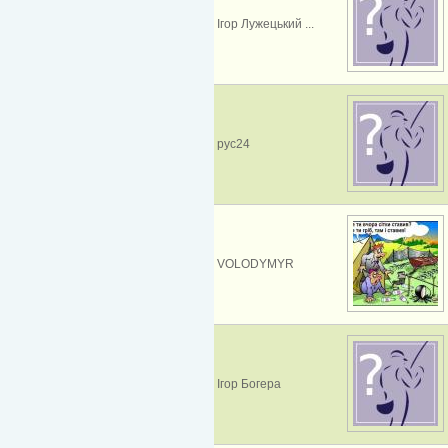
Ігор Лужецький ...
рус24
VOLODYMYR
Ігор Богера