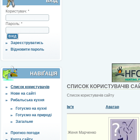
ВХІД
Користувач:
*
Пароль:
*
Зареєструватись
Відновити пароль
НАВІҐАЦІЯ
СПИСОК КОРИСТУВАЧІВ СА
Список користувачів
Нове на сайті
Список користувачів сайту
Рибальська кухня
Ім’я
Аватар
Готуємо на кухні
Готуємо на природі
Загальне
Женя Марченко
Прогноз погоди
Карта сайту