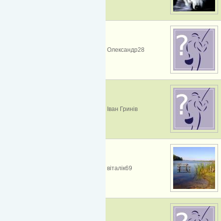
Олександр28
Іван Гринів
віталік69