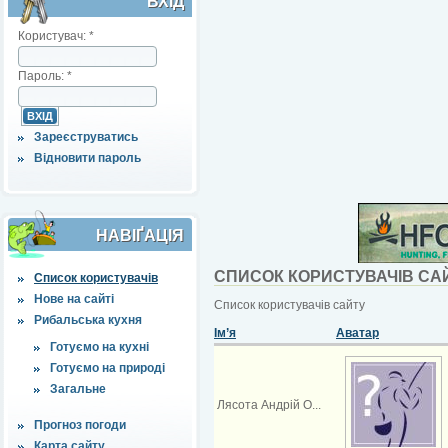
ВХІД
Користувач:
*
Пароль:
*
Зареєструватись
Відновити пароль
НАВІҐАЦІЯ
СПИСОК КОРИСТУВАЧІВ СА
Список користувачів
Нове на сайті
Список користувачів сайту
Рибальська кухня
Ім’я
Аватар
Готуємо на кухні
Готуємо на природі
Загальне
Лясота Андрій О...
Прогноз погоди
Карта сайту