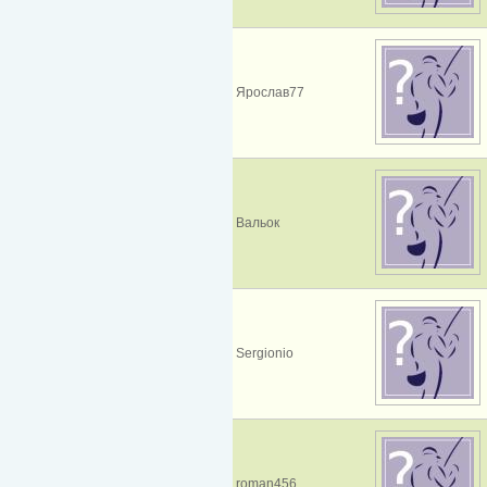
Ярослав77
Вальок
Sergionio
roman456