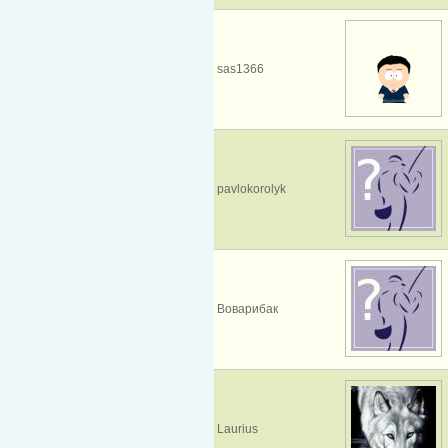
sas1366
pavlokorolyk
Воварибак
Laurius