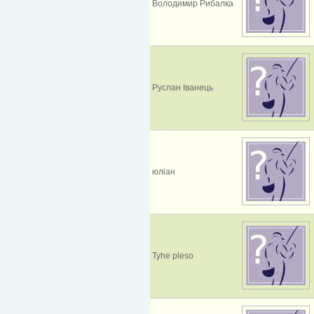
Володимир Рибалка
Руслан Іванець
юліан
Tyhe pleso