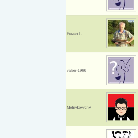
Роман Г.
valerr-1966
MelnykovychV