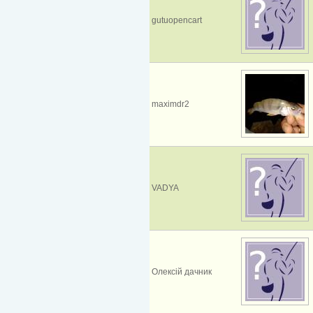
gutuopencart
maximdr2
VADYA
Олексій дачник