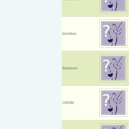
brombas
Beerlover
OXRIM