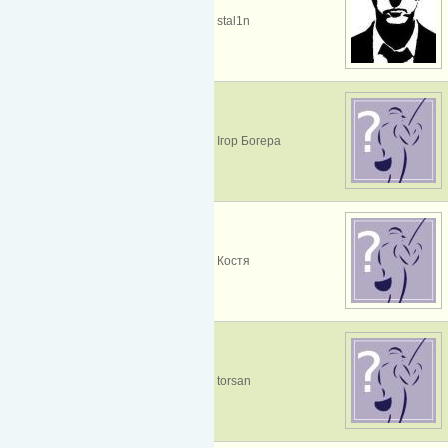
stal1n
Ігор Богера
Костя
torsan