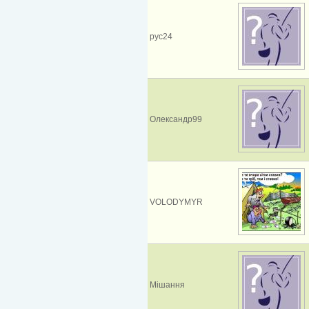
рус24
Олександр99
VOLODYMYR
Мішання