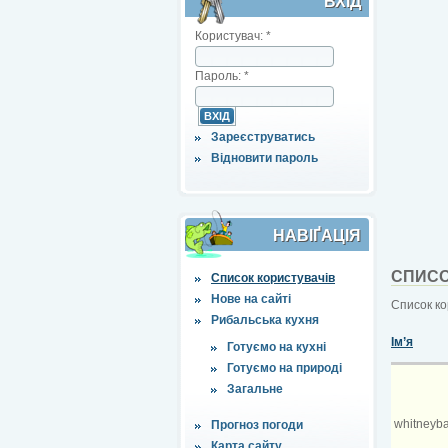
ВХІД
Користувач:
*
Пароль:
*
Зареєструватись
Відновити пароль
НАВІҐАЦІЯ
СПИСО
Список користувачів
Нове на сайті
Список ко
Рибальська кухня
Ім’я
Готуємо на кухні
Готуємо на природі
Загальне
whitneyb
Прогноз погоди
Карта сайту