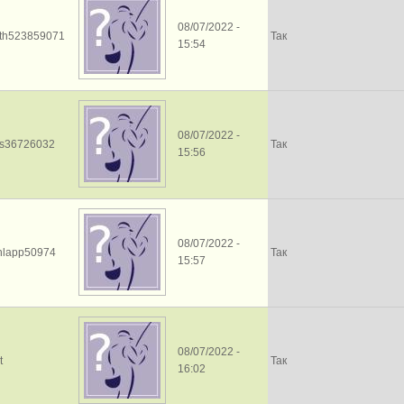
08/07/2022 -
oth523859071
Так
15:54
08/07/2022 -
tts36726032
Так
15:56
08/07/2022 -
hlapp50974
Так
15:57
08/07/2022 -
t
Так
16:02