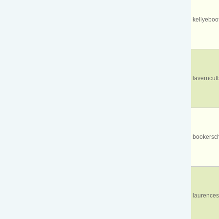
kellyebo
laverncu
bookersc
laurences