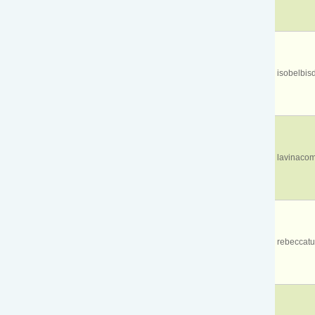
isobelbi
lavinaco
rebeccat