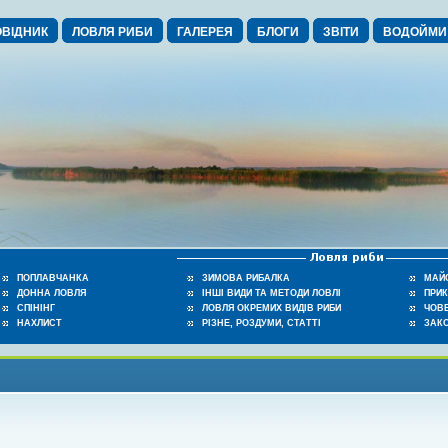
ВІДНИК
ЛОВЛЯ РИБИ
ГАЛЕРЕЯ
БЛОГИ
ЗВІТИ
ВОДОЙМИ
ПОПЛАВЧАНКА
ЗИМОВА РИБАЛКА
МАЙ
ДОННА ЛОВЛЯ
ІНШІ ВИДИ ТА МЕТОДИ ЛОВЛІ
ПРИ
СПІНІНГ
ЛОВЛЯ ОКРЕМИХ ВИДІВ РИБИ
ЧОВЕ
НАХЛИСТ
РІЗНЕ, РОЗДУМИ, СТАТТІ
ЗАК