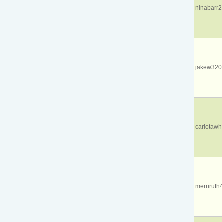
ninabarr
jakew320
carlotawh
merriruth