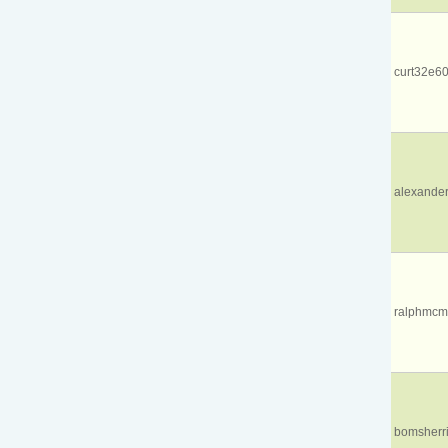
curt32e60
alexande
ralphmcm
bomsherri