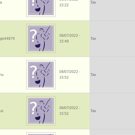
la
Так
15:22
08/07/2022 -
edge44879
Так
15:49
08/07/2022 -
hu
Так
15:52
08/07/2022 -
us
Так
15:52