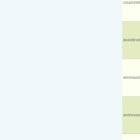
corazonb
deekittr
winonasc
andreasa