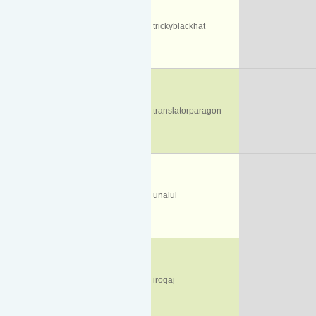
trickyblackhat
translatorparagon
unalul
iroqaj