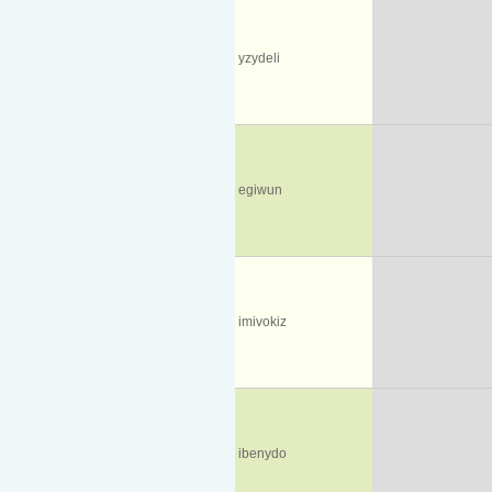
yzydeli
egiwun
imivokiz
ibenydo