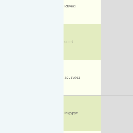
icuveci
uqesi
adusydez
ihigypyx