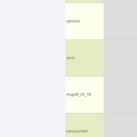
ygivuxer
ujuci
Андрій_05_08
canarypotato