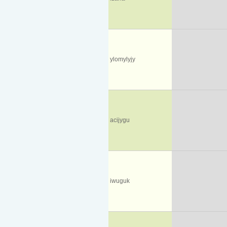
ylomylyjy
acijygu
iwuguk