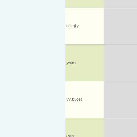
obegily
yvemi
uvybuceb
izaha