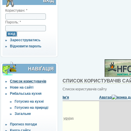
ВХІД
Користувач:
*
Пароль:
*
Зареєструватись
Відновити пароль
НАВІҐАЦІЯ
СПИСОК КОРИСТУВАЧІВ СА
Список користувачів
Нове на сайті
Список користувачів сайту
Рибальська кухня
Ім’я
Аватар
Готуємо на кухні
Готуємо на природі
Загальне
ygyjas
Прогноз погоди
Карта сайту