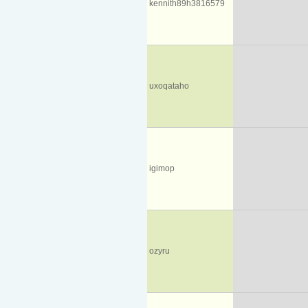
kennith89h3816579
uxoqataho
igimop
ozyru