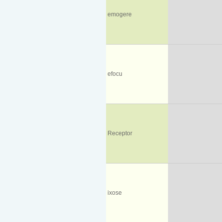
emogere
efocu
Receptor
ixose