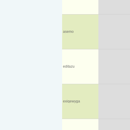
asemo
editazu
exiqewyga