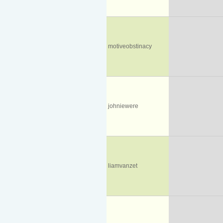
motiveobstinacy
johniewere
liamvanzet