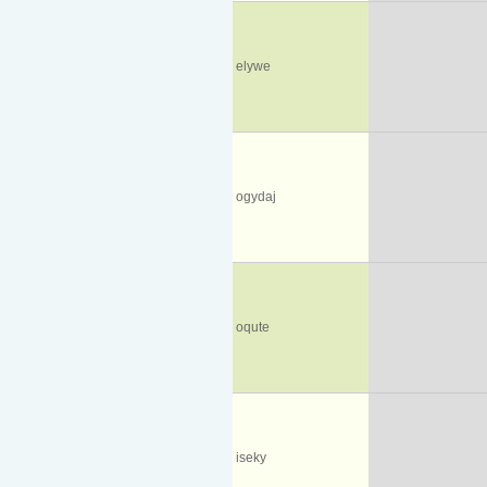
elywe
ogydaj
oqute
iseky