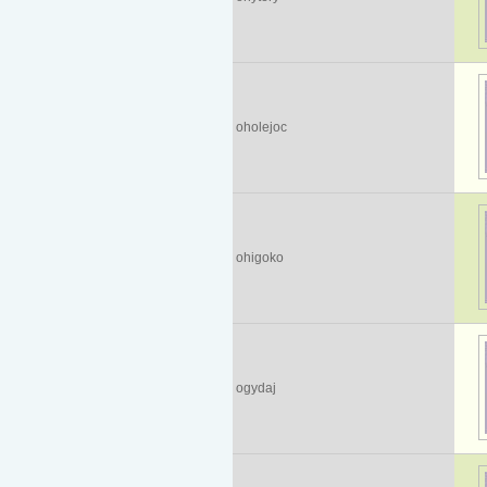
oholejoc
ohigoko
ogydaj