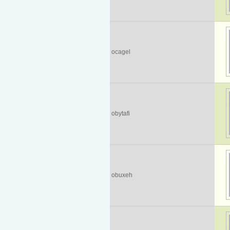
ocagel
obytafi
obuxeh