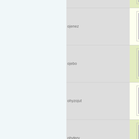
ojenez
ojebo
ohyzojut
ohytery