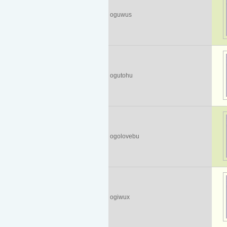
oguwus
ogutohu
ogolovebu
ogiwux