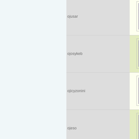
ojusar
ojosykeb
ojicyzonini
ojeso