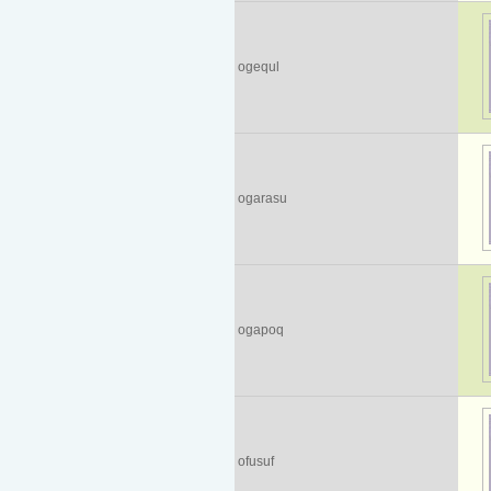
ogequl
ogarasu
ogapoq
ofusuf