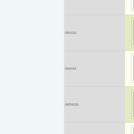
okozaz
okonet
okihezip