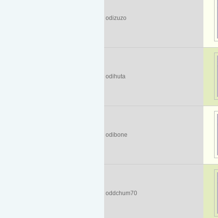
odizuzo
odihuta
odibone
oddchum70