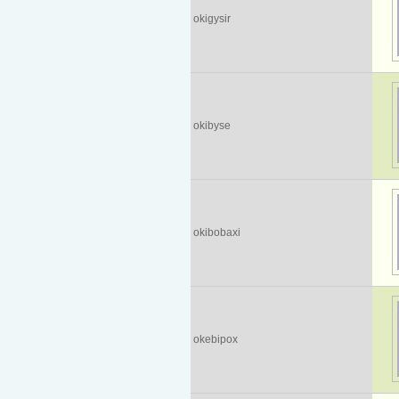
okigysir
okibyse
okibobaxi
okebipox