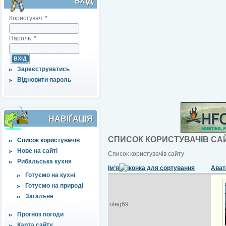
ВХІД
Користувач:
*
Пароль:
*
Зареєструватись
Відновити пароль
НАВІҐАЦІЯ
СПИСОК КОРИСТУВАЧІВ СА
Список користувачів
Нове на сайті
Список користувачів сайту
Рибальська кухня
Ім’я
Ават
Готуємо на кухні
Готуємо на природі
Загальне
oleg69
Прогноз погоди
Карта сайту