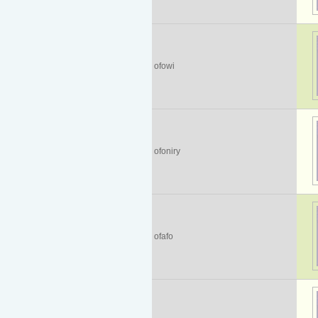
ofowi
ofoniry
ofafo