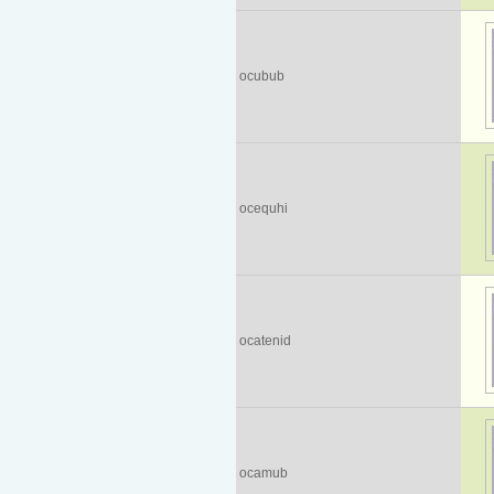
ocubub
ocequhi
ocatenid
ocamub