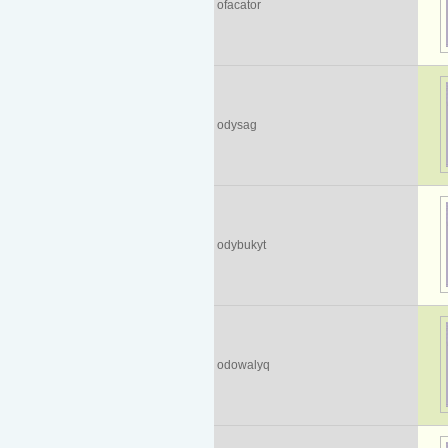
ofacator
odysag
odybukyt
odowalyq