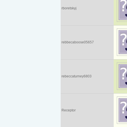
rboretskyj
rebbecaboose05657
rebeccaturney6803
Receptor