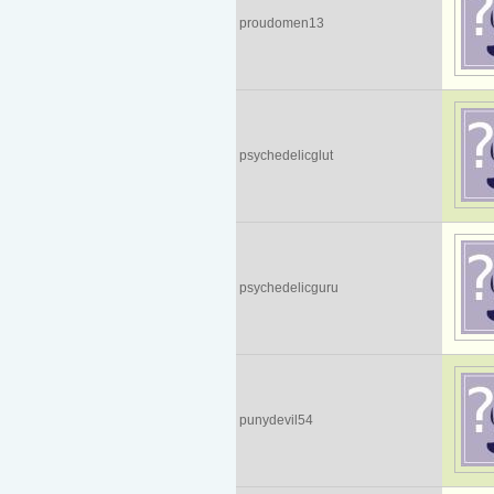
proudomen13
psychedelicglut
psychedelicguru
punydevil54