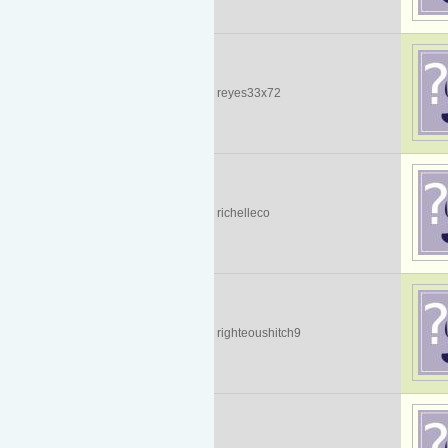
reyes33x72
richelleco
righteoushitch9