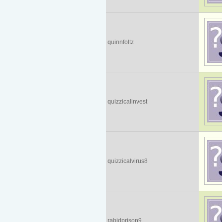
quinnfoltz
quizzicalinvest
quizzicalvirus8
rabidprison9