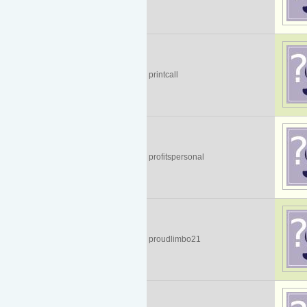
printcall
profitspersonal
proudlimbo21