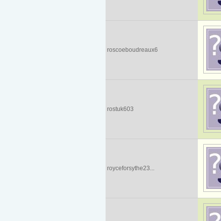
roscoeboudreaux6
rostuk603
royceforsythe23...