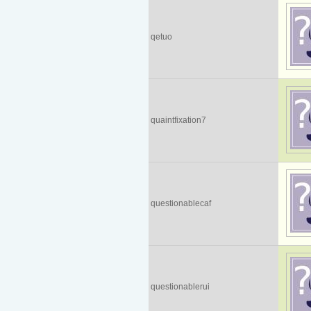
qetuo
quaintfixation7
questionablecaf
questionablerui