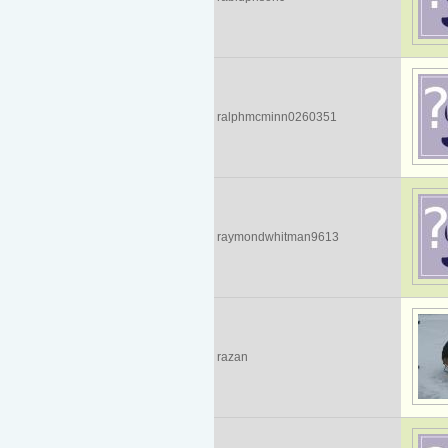
ralphmcminn0260351
raymondwhitman9613
razan