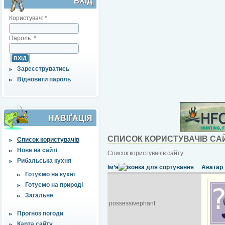
ВХІД
Користувач:
*
Пароль:
*
Зареєструватись
Відновити пароль
НАВІҐАЦІЯ
СПИСОК КОРИСТУВАЧІВ СА
Список користувачів
Нове на сайті
Список користувачів сайту
Рибальська кухня
Ім’я
Аватар
Готуємо на кухні
Готуємо на природі
Загальне
possessivephant
Прогноз погоди
Карта сайту