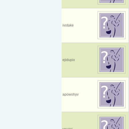
ivotake
ejidupix
apowohyv
yxuzaj