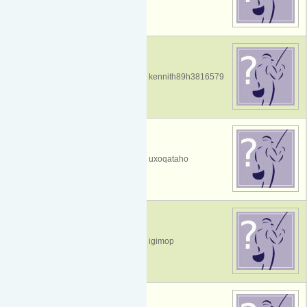
kennith89h3816579
uxoqataho
igimop