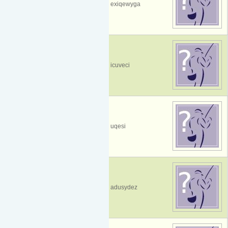
exiqewyga
icuveci
uqesi
adusydez