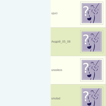
ujuci
Андрій_05_08
urasikos
unutad