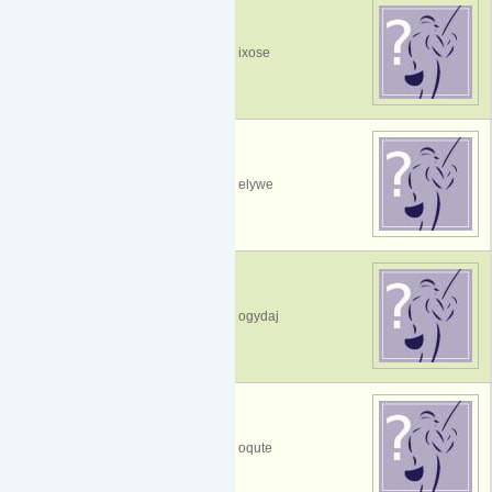
ixose
elywe
ogydaj
oqute