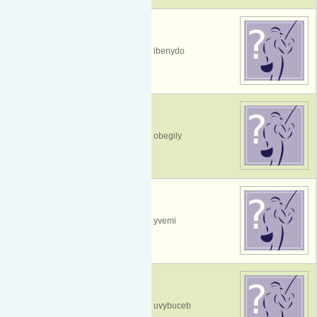
ibenydo
obegily
yvemi
uvybuceb