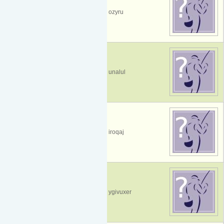
ozyru
unalul
iroqaj
ygivuxer