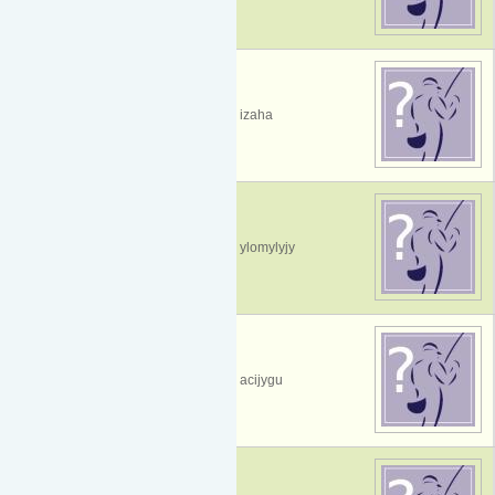
izaha
ylomylyjy
acijygu