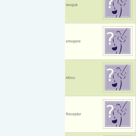
iwuguk
emogere
efocu
Receptor