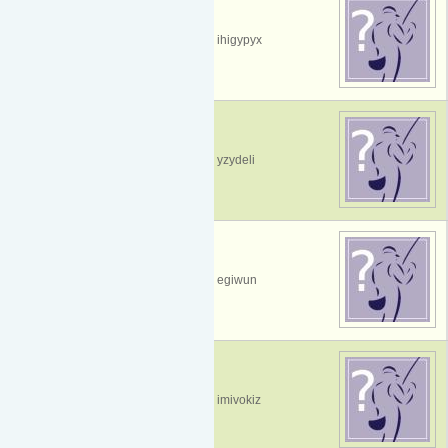
ihigypyx
yzydeli
egiwun
imivokiz