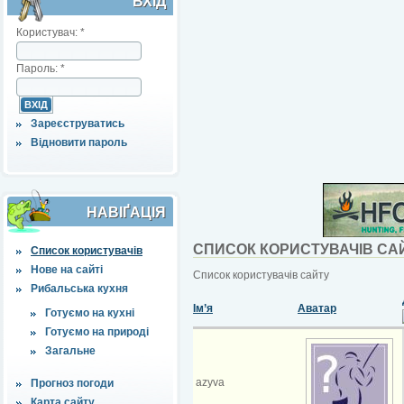
ВХІД
Користувач:
*
Пароль:
*
Зареєструватись
Відновити пароль
НАВІҐАЦІЯ
СПИСОК КОРИСТУВАЧІВ СА
Список користувачів
Нове на сайті
Список користувачів сайту
Рибальська кухня
Ім’я
Аватар
Готуємо на кухні
Готуємо на природі
Загальне
azyva
Прогноз погоди
Карта сайту