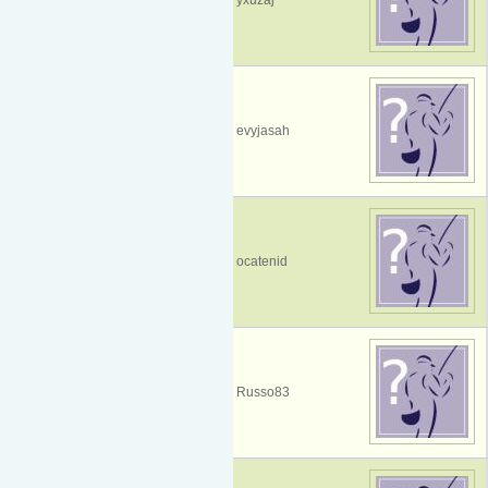
evyjasah
ocatenid
Russo83